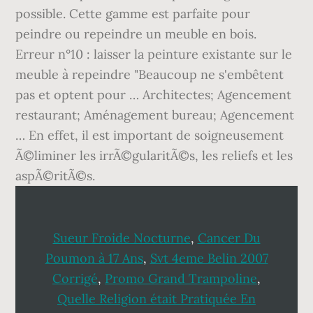
possible. Cette gamme est parfaite pour
peindre ou repeindre un meuble en bois.
Erreur n°10 : laisser la peinture existante sur le
meuble à repeindre "Beaucoup ne s'embêtent
pas et optent pour … Architectes; Agencement
restaurant; Aménagement bureau; Agencement
… En effet, il est important de soigneusement
Ã©liminer les irrÃ©gularitÃ©s, les reliefs et les
aspÃ©ritÃ©s.
Sueur Froide Nocturne
,
Cancer Du
Poumon à 17 Ans
,
Svt 4eme Belin 2007
Corrigé
,
Promo Grand Trampoline
,
Quelle Religion était Pratiquée En