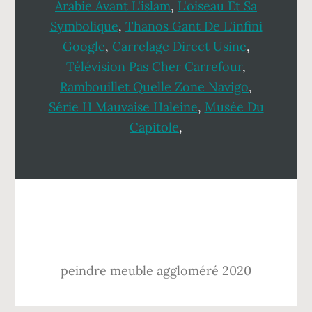
Arabie Avant L'islam
,
L'oiseau Et Sa
Symbolique
,
Thanos Gant De L'infini
Google
,
Carrelage Direct Usine
,
Télévision Pas Cher Carrefour
,
Rambouillet Quelle Zone Navigo
,
Série H Mauvaise Haleine
,
Musée Du
Capitole
,
Footer
peindre meuble aggloméré 2020