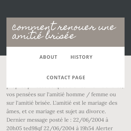
Main
comment renouer une
navigation
amitié brisée
ABOUT
HISTORY
Vous aussi, n'hésitez pas à nous proposer vos
CONTACT PAGE
propres phrases du quotidien sur l'amitié forte,
vos pensées sur l'amitié homme / femme ou
sur l'amitié brisée. L'amitié est le mariage des
âmes, et ce mariage est sujet au divorce.
Dernier message posté le : 22/06/2004 à
20h05 ted98qf 22/06/2004 à 19h54 Alerter