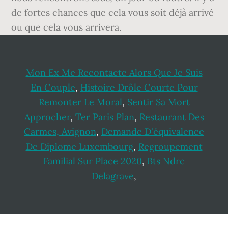
de fortes chances que cela vous soit déjà arrivé
ou que cela vous arrivera.
Mon Ex Me Recontacte Alors Que Je Suis
En Couple
,
Histoire Drôle Courte Pour
Remonter Le Moral
,
Sentir Sa Mort
Approcher
,
Ter Paris Plan
,
Restaurant Des
Carmes, Avignon
,
Demande D'équivalence
De Diplome Luxembourg
,
Regroupement
Familial Sur Place 2020
,
Bts Ndrc
Delagrave
,
Footer