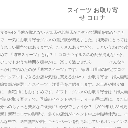
スイーツ お取り寄
せ コロナ
食楽web 予約が取れない人気店や老舗店がこぞって通販を始めたこと
で、一気にお取り寄せグルメの選択肢が増えました。消費者にとっては
うれしい競争ではありますが、たくさんありすぎて、 … というわけで改
めて 『週末スイーツ』とは？！ コロナウイルスの心配が消えない今。
少しでもおうち時間を穏やかに、楽しく過ごせたら・・・・ そんなき
っかけで始めたのが「週末スイーツ」です。 毎週土曜日の限定ブログ
テイクアウトできるお店や気軽に買えるおやつ、お取り寄せ … 婦人画報
編集部が厳選したスイーツ・洋菓子をご紹介します。お土産や贈り物
に、自宅用にもおすすめです。ギフト・グルメのお取り寄せは「婦人画
報のお取り寄せ」で。季節のイベントやパーティーの手土産に、また自
分へのちょっと贅沢なご褒美にいかがでしょうか？ 【2021年1月22日更
新】新型コロナの影響で、多くの店舗がイベント中止や臨時休業に。そ
んな中で、送料無料や割引キャンペーンを打ち出しているオンラインス