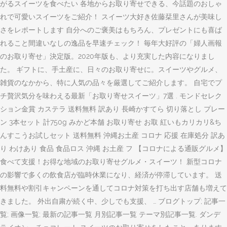
がるスイーツを食べたい 各地からお取り寄せできる、今話題のおしゃ
れで可愛いスイーツをご紹介！ スイーツ大好き佐藤栞里さんが美味し
さをレポートします 自分へのご褒美はもちろん、プレゼントにも喜ば
れること間違いなしの逸品を早速チェック！ 毎年大好評の「婦人画報
のお取り寄せ」決定版。2020年版も、より充実した内容になりまし
た。 ギフトに、手土産に、日々のお取り寄せに。スイーツやグルメ、
雑貨のなかから、特に人気の品々を厳選してご紹介します。 自宅でプ
チ贅沢気分を味わえる最新「お取り寄せスイーツ」7選 . モンドセレク
ション金賞 カステラ 送料無料 訳あり 長崎かすてら 切り落とし プレー
ン 3本セット 計750g みかど本舗 お取り寄せ お取 紅いもカリカリ&ち
んすこうお試しセット 送料無料 沖縄お土産 コロナ 応援 在庫処分 訳あ
り わけあり 食品 食品ロス 沖縄 お土産 フ 【コロナによる通販グルメ】
食べて支援！お得な地域のお取り寄せグルメ・スイーツ！ 新型コロナ
の影響で多くの飲食店が臨時休業になり、経済が停滞しています。 送
料無料や割引キャンペーンを通してコロナ対策を打ち出す店舗も増えて
きました。 外出自粛が続く中、少しでも支援、 … ブログトップ; 記事一
覧; 画像一覧; 最新の記事一覧 月別記事一覧 テーマ別記事一覧. ダンデ