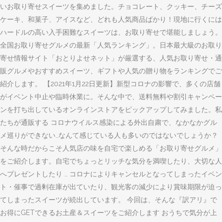
いお取り寄せスイーツを集めました。チョコレート、クッキー、チーズ
ケーキ、和菓子、アイスなど、どれも人気商品ばかり！現地に行くには
ハードルの高い入手困難なスイーツは、お取り寄せで堪能しましょう。
全国お取り寄せグルメの最新「人気ランキング」。日本最大級のお取り
寄せ情報サイト「おとりよせネット」が厳選する、人気お取り寄せ・通
販グルメやおすすめスイーツ、ギフトや人気の贈り物をランキングでご
紹介します。 【2021年1月22日更新】新型コロナの影響で、多くの店舗
がイベント中止や臨時休業に。そんな中で、送料無料や割引キャンペー
ンを打ち出しているオンラインストアをピックアップしてみました。私
たちが通販する コロナウイルス感染による外出自粛で、なかなかグル
メ巡りができない…なんて感じている人も多いのではないでしょうか？
そんな時だからこそ人気店の味を自宅で楽しめる「お取り寄せグルメ」
をご紹介します。自宅でちょっとリッチな気分を満喫したり、大切な人
へプレゼントしたり … コロナによりキャンセルとなってしまったイベン
ト・催事で過剰在庫が出ていたり、観光客の減少により賞味期限が迫っ
てしまったスイーツが続出しています。 今回は、そんな『訳アリ』で
お得にGETできるお土産＆スイーツをご紹介します おうちで気分が上