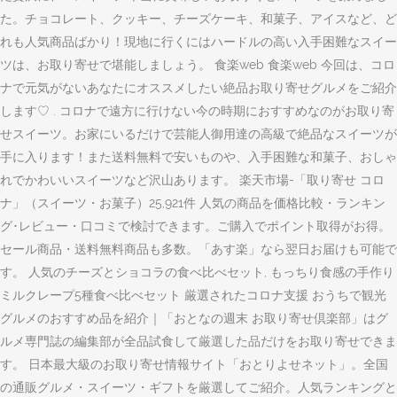
た。チョコレート、クッキー、チーズケーキ、和菓子、アイスなど、ど
れも人気商品ばかり！現地に行くにはハードルの高い入手困難なスイー
ツは、お取り寄せで堪能しましょう。 食楽web 食楽web 今回は、コロ
ナで元気がないあなたにオススメしたい絶品お取り寄せグルメをご紹介
します♡ . コロナで遠方に行けない今の時期におすすめなのがお取り寄
せスイーツ。お家にいるだけで芸能人御用達の高級で絶品なスイーツが
手に入ります！また送料無料で安いものや、入手困難な和菓子、おしゃ
れでかわいいスイーツなど沢山あります。 楽天市場-「取り寄せ コロ
ナ」（スイーツ・お菓子）25,921件 人気の商品を価格比較・ランキン
グ･レビュー・口コミで検討できます。ご購入でポイント取得がお得。
セール商品・送料無料商品も多数。「あす楽」なら翌日お届けも可能で
す。 人気のチーズとショコラの食べ比べセット, もっちり食感の手作り
ミルクレープ5種食べ比べセット 厳選されたコロナ支援 おうちで観光
グルメのおすすめ品を紹介｜「おとなの週末 お取り寄せ倶楽部」はグ
ルメ専門誌の編集部が全品試食して厳選した品だけをお取り寄せできま
す。 日本最大級のお取り寄せ情報サイト「おとりよせネット」。全国
の通販グルメ・スイーツ・ギフトを厳選してご紹介。人気ランキングと