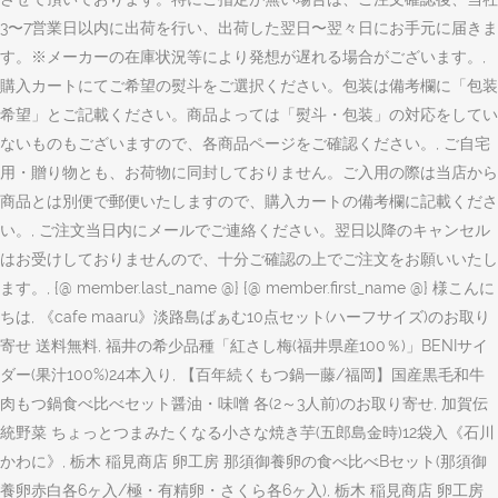
3〜7営業日以内に出荷を行い、出荷した翌日〜翌々日にお手元に届きま
す。※メーカーの在庫状況等により発想が遅れる場合がございます。,
購入カートにてご希望の熨斗をご選択ください。包装は備考欄に「包装
希望」とご記載ください。商品よっては「熨斗・包装」の対応をしてい
ないものもございますので、各商品ページをご確認ください。, ご自宅
用・贈り物とも、お荷物に同封しておりません。ご入用の際は当店から
商品とは別便で郵便いたしますので、購入カートの備考欄に記載くださ
い。, ご注文当日内にメールでご連絡ください。翌日以降のキャンセル
はお受けしておりませんので、十分ご確認の上でご注文をお願いいたし
ます。, {@ member.last_name @} {@ member.first_name @} 様こんに
ちは, 《cafe maaru》淡路島ばぁむ10点セット(ハーフサイズ)のお取り
寄せ 送料無料, 福井の希少品種「紅さし梅(福井県産100％)」BENIサイ
ダー(果汁100%)24本入り, 【百年続くもつ鍋一藤/福岡】国産黒毛和牛
肉もつ鍋食べ比べセット醤油・味噌 各(2～3人前)のお取り寄せ, 加賀伝
統野菜 ちょっとつまみたくなる小さな焼き芋(五郎島金時)12袋入《石川
かわに》, 栃木 稲見商店 卵工房 那須御養卵の食べ比べBセット(那須御
養卵赤白各6ヶ入/極・有精卵・さくら各6ヶ入), 栃木 稲見商店 卵工房