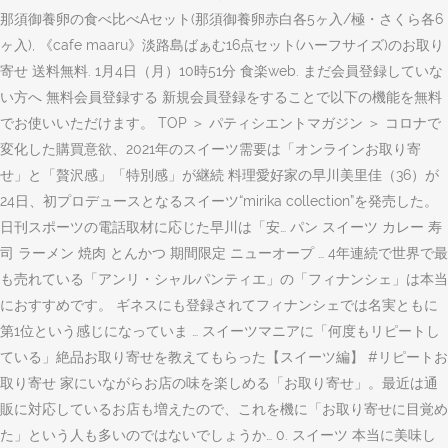
那須御養卵の食べ比べAセット(那須御養卵赤白各5ヶ入/極・さくら各6
ヶ入), 《cafe maaru》淡路島ばぁむ16点セット(ハーフサイズ)のお取り
寄せ 送料無料. 1月4日（月）10時51分 食楽web. まだ会員登録していな
い方へ 無料会員登録する 新規会員登録をすることで以下の機能を無料
でお使いいただけます。 TOP ＞ パティシエントマガジン ＞ コロナで
変化した購買意欲、2021年のスイーツ需要は「オンラインお取り寄
せ」と「贅沢感」「特別感」が継続 料理愛好家の早川美里佳（36）が
24日、初プロデュースとなるスイーツ“mirika collection”を発売した。
日刊スポーツの電話取材に応じた早川は「安… パン スイーツ カレー 寿
司 ラーメン 焼肉 とんかつ 期間限定 ニューオープ … 4年連続で世界で最
も売れている「アンリ・シャルパンティエ」の「フィナンシェ」は本当
におすすめです。 ギネスにも登録されてフィナンシェでは名実ともに
第1位という感じになっていま … スイーツマニアに「何度もリピートし
ている」絶品お取り寄せを教えてもらった【スイーツ編】 #リピートお
取り寄せ 家にいながらお店の味を楽しめる「お取り寄せ」。最近は通
販に対応しているお店も増えたので、これを機に「お取り寄せに目覚め
た」という人も多いのではないでしょうか… 0. スイーツ 本当に美味し