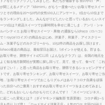
トアをピックアップしてみました。私たちが通販する 世の中の「声」
が聞こえるメディア『kikimimi』がもう一度食べたいお取り寄せスイー
ツとその理由を20〜50代の女性100人にアンケート。1位から10位まで
をランキングしました。みんながリピしたいと思っているおいしいスイ
ーツ1位は？絶品スイーツでお家時間を幸せに過ごしま … アンリ・シャ
ルパンティエ お取り寄せスイーツ・果物 の通販ならlohaco（ロハコ）
で！royce’(ロイズ) の商品をはじめ、洋菓子、和菓子、アイスクリー
ム・氷菓子などのカテゴリーから、1052件の商品をお探し頂けます。
lohaco発送の商品は、最短翌日お届け。tポイントが使える、貯まる。
お取り寄せ、贈答サイト47CLUB（よんななクラブ）は、全国の地元を
よく知る地方新聞社が実際に探し回って、見て、使って、食べて「これ
はすごい！」と思った商品をお取り寄せ、贈答できるショッピングサイ
トです。お取り寄せランキング、お取り寄せスイーツ、お取り寄せご当
地 … !お取り寄せスイーツでおこもりグルメはあり？コロナ自粛を頑張
った自分へのご褒美！おすすめお取り寄せスイーツをまとめてみまし
た。どれもおいしいものがもりだくさんです！ 「スイーツビジネス」
に起こった変化とは？（ダイヤモンド編集部 笠原里穂） コロナ禍3～5
月も売り上げ増！ 「ロードサイド洋菓子店」人気のワケ 次回のHAUL