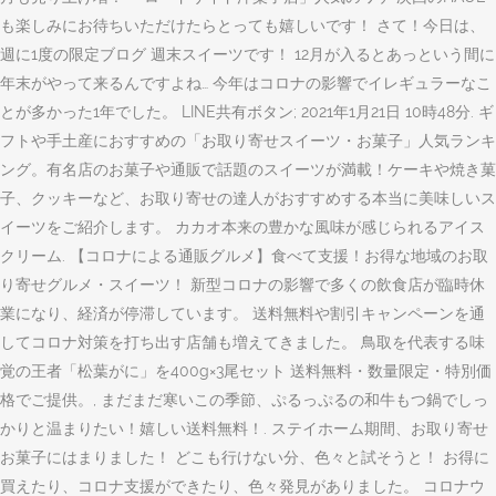
も楽しみにお待ちいただけたらとっても嬉しいです！ さて！今日は、
週に1度の限定ブログ 週末スイーツです！ 12月が入るとあっという間に
年末がやって来るんですよね… 今年はコロナの影響でイレギュラーなこ
とが多かった1年でした。 LINE共有ボタン; 2021年1月21日 10時48分. ギ
フトや手土産におすすめの「お取り寄せスイーツ・お菓子」人気ランキ
ング。有名店のお菓子や通販で話題のスイーツが満載！ケーキや焼き菓
子、クッキーなど、お取り寄せの達人がおすすめする本当に美味しいス
イーツをご紹介します。 カカオ本来の豊かな風味が感じられるアイス
クリーム. 【コロナによる通販グルメ】食べて支援！お得な地域のお取
り寄せグルメ・スイーツ！ 新型コロナの影響で多くの飲食店が臨時休
業になり、経済が停滞しています。 送料無料や割引キャンペーンを通
してコロナ対策を打ち出す店舗も増えてきました。 鳥取を代表する味
覚の王者「松葉がに」を400g×3尾セット 送料無料・数量限定・特別価
格でご提供。, まだまだ寒いこの季節、ぷるっぷるの和牛もつ鍋でしっ
かりと温まりたい！嬉しい送料無料！. ステイホーム期間、お取り寄せ
お菓子にはまりました！ どこも行けない分、色々と試そうと！ お得に
買えたり、コロナ支援ができたり、色々発見がありました。 コロナウ