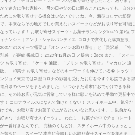
ライオン・チョコレート スイーツのお取り寄せをしたこと、あります
か？遠方に住む家族へ、母の日や父の日に贈ることはあっても、自分の
ためにお取り寄せする機会は少ないですよね。今、新型コロナの影響
で、本来ならその地方でしか買えないスイーツなどがお取り寄せ可能に
なっています！ お取り寄せスイーツ・お菓子ランキングtop20 第1位 フ
ィナンシェ｜アンリ・シャルパンティエ. コロナで変化した購買意欲、
2021年のスイーツ需要は「オンラインお取り寄せ」と「贅沢感」「特
別感」が継続 掲載日： 2020年12月25日 ／提供：Bace また、「スイー
ツ お取り寄せ」「ケーキ 通販」「プリン お取り寄せ」「マカロン 通
販」「和菓子 お取り寄せ」などのキーワードも伸びている� レッツエ
ンジョイ東京では新型コロナの影響を受けたお店を今すぐ応援できる都
道府県のページをまとめました。いつかまた週末におでかけできる様
に、その時お店が元気に営業している様に願いを込めて手動で更新中で
す！ コロナウィルスになんて負けたくない！ ステイホーム中、気分だ
けでも、お取り寄せお菓子で上がるといいなと思います。 ... 以前から
好きな「お取り寄せスイーツ」。 わたし、お菓子の中でチョコレート
が一番好きなんです。 究極のくちどけ、ステイホーム中のちょっとし
た贅沢に、 … スイーツ 本当に美味しいお取り寄せスイーツを集めまし