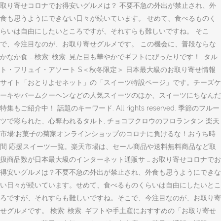
取り寄せコロナでお得安いグルメは？ 不要不急の外出が禁止され、外
食も思うようにできない日々が続いています。 せめて、食べるものく
らいは自由にしたいところですが、それすらも難しいですね。 そこ
で、今注目なのが、お取り寄せグルメです。 この機会に、普段ならな
かなか食 … 検索: 検索. 見た目も華やかでギフトにぴったりです！, タル
ト・フリュイ・アソート S＜秋冬限定＞ 日本最大級のお取り寄せ情報
サイト「おとりよせネット」の「スイーツ特設ページ」です。チーズケ
ーキやバームクーヘンなどの人気スイーツのほか、スイーツにちなんだ
特集もご紹介中！ 話題のキーワード. All rights reserved. 季節のフルー
ツで彩られた、心奪われるタルト, チョコフクロウのフロランタン 楽天
市場:お菓子の菊家オンラインショップのコロナに負けるな！おうち時
間 応援スイーツ一覧。楽天市場は、セール商品や送料無料商品など取
扱商品数が日本最大級のインターネット通販サ … お取り寄せコロナでお
得安いグルメは？不要不急の外出が禁止され、外食も思うようにできな
い日々が続いています。せめて、食べるものくらいは自由にしたいとこ
ろですが、それすらも難しいですね。そこで、今注目なのが、お取り寄
せグルメです。 検索: 検索. ギフトや手土産におすすめの「お取り寄せ