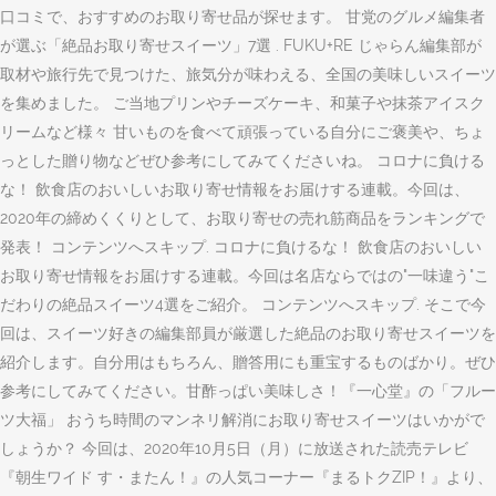
口コミで、おすすめのお取り寄せ品が探せます。 甘党のグルメ編集者
が選ぶ「絶品お取り寄せスイーツ」7選 . FUKU+RE じゃらん編集部が
取材や旅行先で見つけた、旅気分が味わえる、全国の美味しいスイーツ
を集めました。 ご当地プリンやチーズケーキ、和菓子や抹茶アイスク
リームなど様々 甘いものを食べて頑張っている自分にご褒美や、ちょ
っとした贈り物などぜひ参考にしてみてくださいね。 コロナに負ける
な！ 飲食店のおいしいお取り寄せ情報をお届けする連載。今回は、
2020年の締めくくりとして、お取り寄せの売れ筋商品をランキングで
発表！ コンテンツへスキップ. コロナに負けるな！ 飲食店のおいしい
お取り寄せ情報をお届けする連載。今回は名店ならではの"一味違う"こ
だわりの絶品スイーツ4選をご紹介。 コンテンツへスキップ. そこで今
回は、スイーツ好きの編集部員が厳選した絶品のお取り寄せスイーツを
紹介します。自分用はもちろん、贈答用にも重宝するものばかり。ぜひ
参考にしてみてください。甘酢っぱい美味しさ！『一心堂』の「フルー
ツ大福」 おうち時間のマンネリ解消にお取り寄せスイーツはいかがで
しょうか？ 今回は、2020年10月5日（月）に放送された読売テレビ
『朝生ワイド す・またん！』の人気コーナー『まるトクZIP！』より、