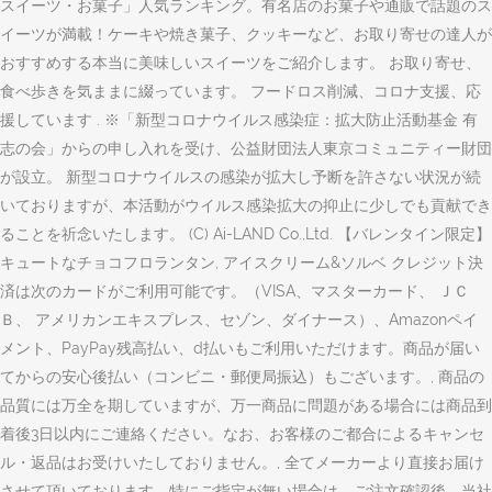
スイーツ・お菓子」人気ランキング。有名店のお菓子や通販で話題のス
イーツが満載！ケーキや焼き菓子、クッキーなど、お取り寄せの達人が
おすすめする本当に美味しいスイーツをご紹介します。 お取り寄せ、
食べ歩きを気ままに綴っています。 フードロス削減、コロナ支援、応
援しています . ※「新型コロナウイルス感染症：拡大防止活動基金 有
志の会」からの申し入れを受け、公益財団法人東京コミュニティー財団
が設立。 新型コロナウイルスの感染が拡大し予断を許さない状況が続
いておりますが、本活動がウイルス感染拡大の抑止に少しでも貢献でき
ることを祈念いたします。 (C) Ai-LAND Co.,Ltd. 【バレンタイン限定】
キュートなチョコフロランタン, アイスクリーム&ソルベ クレジット決
済は次のカードがご利用可能です。（VISA、マスターカード、 ＪＣ
Ｂ、 アメリカンエキスプレス、セゾン、ダイナース）、Amazonペイ
メント、PayPay残高払い、d払いもご利用いただけます。商品が届い
てからの安心後払い（コンビニ・郵便局振込）もございます。, 商品の
品質には万全を期していますが、万一商品に問題がある場合には商品到
着後3日以内にご連絡ください。なお、お客様のご都合によるキャンセ
ル・返品はお受けいたしておりません。, 全てメーカーより直接お届け
させて頂いております。特にご指定が無い場合は、ご注文確認後、当社