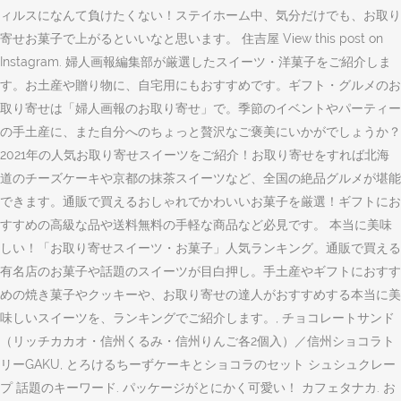
ィルスになんて負けたくない！ステイホーム中、気分だけでも、お取り
寄せお菓子で上がるといいなと思います。 住吉屋 View this post on
Instagram. 婦人画報編集部が厳選したスイーツ・洋菓子をご紹介しま
す。お土産や贈り物に、自宅用にもおすすめです。ギフト・グルメのお
取り寄せは「婦人画報のお取り寄せ」で。季節のイベントやパーティー
の手土産に、また自分へのちょっと贅沢なご褒美にいかがでしょうか？
2021年の人気お取り寄せスイーツをご紹介！お取り寄せをすれば北海
道のチーズケーキや京都の抹茶スイーツなど、全国の絶品グルメが堪能
できます。通販で買えるおしゃれでかわいいお菓子を厳選！ギフトにお
すすめの高級な品や送料無料の手軽な商品など必見です。 本当に美味
しい！「お取り寄せスイーツ・お菓子」人気ランキング。通販で買える
有名店のお菓子や話題のスイーツが目白押し。手土産やギフトにおすす
めの焼き菓子やクッキーや、お取り寄せの達人がおすすめする本当に美
味しいスイーツを、ランキングでご紹介します。, チョコレートサンド
（リッチカカオ・信州くるみ・信州りんご各2個入）／信州ショコラト
リーGAKU, とろけるちーずケーキとショコラのセット シュシュクレー
プ 話題のキーワード. パッケージがとにかく可愛い！ カフェタナカ. お