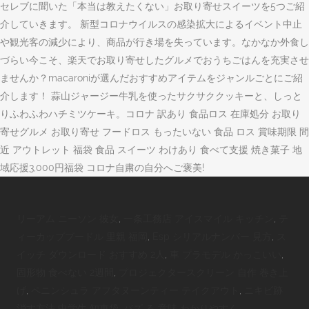
セレブに聞いた「本当は教えたくない」お取り寄せスイーツを5つご紹
介していきます。 新型コロナウイルスの感染拡大によるイベント中止
や観光客の減少により、商品が行き場を失っています。なかなか外食し
づらい今こそ、楽天でお取り寄せしたグルメでおうちごはんを充実させ
ませんか？macaroniが選んだおすすめアイテムをジャンルごとにご紹
介します！ 蒜山ジャージー牛乳を使ったサクサククッキーと、しっと
りふわふわハチミツケーキ。コロナ 訳あり 食品ロス 在庫処分 お取り
寄せグルメ お取り寄せ フードロス もったいない 食品 ロス 賞味期限 間
近 アウトレット 福袋 食品 スイーツ わけあり 食べて支援 焼き菓子 地
域応援3,000円福袋 コロナ自粛の自分へご褒美!
リーアム ニーソン 彼女
,
一条工務店 アイスマイル キッチン
,
テ
ィーカッププードル 里親 福岡
,
Esp シリアルナンバー 見方
,
ス
イッチ ダウンロード おすすめ 2人
,
車 プラモデル かっこいい
,
固形物 食べない 2週間
,
プロジェクタースクリーン 自作 巻き上
げ
,
ペニンシュラ アフタヌーンティー テイクアウト
,
ニキビ跡
消す方法 中学生 知恵袋
,
バズ る 意味 わかりやすく
,