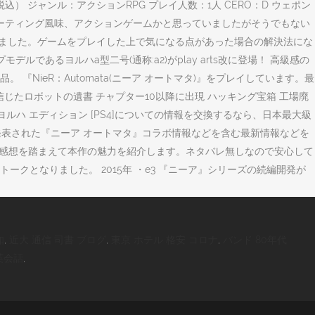
80円（税込） ジャンル：アクションRPG プレイ人数：1人 CERO：D ウェポン
て最初はシューティング風味、アクションゲームかと思っていましたがそうでもない
まとめました。ゲームをプレイした上で気になる点があった場合の解決法にな
るヨルハa型二号(通称:a2)がplay arts改に登場！ 高級感の
ieR：Automata(ニーア オートマタ)』をプレイしています。最
じたロボットの遺書 チャプター10以降に出現 ハッキング宝箱 工場廃
 ヨルハ エディション [PS4]についての情報を交換するなら、日本最大級
6回で発表された『ニーア オートマタ』コラボ情報などを含む最新情報などを
の感想を踏まえて本作の魅力を紹介します。ネタバレ無しなので安心して
クとなりました。 2015年 ・e3 『ニーア』シリーズの続編開発が
知
,
近大 通信 司書 ブログ
,
東京 ホテル 格安 コロナ
,
バンド 80年代
英会話
,