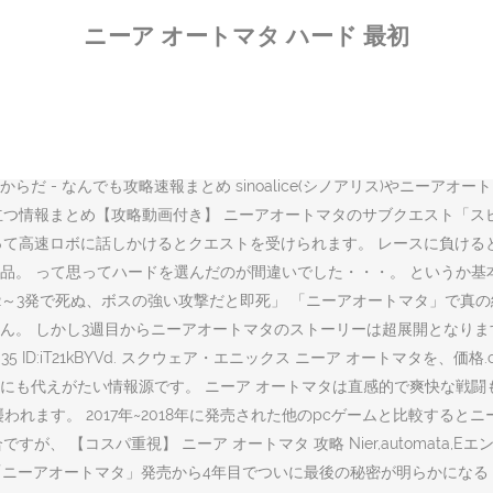
ンです。石川さんへ、2bの声とても素敵です、何かお芝居で特別に意識し
ニーア オートマタ ハード 最初
)2017 SQUARE ENIX CO LTD ALL RIGHTS RESE
tomataのポッドについて知りたいかたは是非ご覧ください。 ニーアオ
と思いますが、実際にデバッグでプレイをして色を拾ってみると、だいぶ緑色
品は、当日お届け可能です。オンラインコード版、ダウンロード版はご購入後す
になると最後にセーブした場所まで戻る危険があるため、ひっかかりそ
 - なんでも攻略速報まとめ sinoalice(シノアリス)やニーアオ
攻略も。役立つ情報まとめ【攻略動画付き】 ニーアオートマタのサブクエスト
ロボに話しかけるとクエストを受けられます。 レースに負けると自由に ニーア
品。 って思ってハードを選んだのが間違いでした・・・。 というか
2～3発で死ぬ、ボスの強い攻撃だと即死」 「ニーアオートマタ」で真の
。 しかし3週目からニーアオートマタのストーリーは超展開となります
0:13.35 ID:iT21kBYVd. スクウェア・エニックス ニーア オー
にも代えがたい情報源です。 ニーア オートマタは直感的で爽快な戦
れます。 2017年~2018年に発売された他のpcゲームと比較する
 【コスパ重視】 ニーア オートマタ 攻略 Nier,automata,Eエ
ニーアオートマタ」発売から4年目でついに最後の秘密が明らかになる 2021