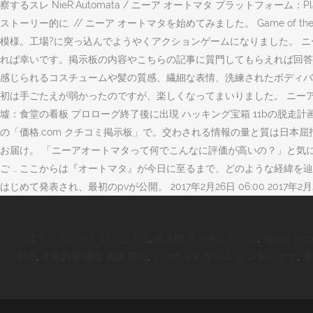
察するスレ NieR:Automata / ニーア オートマタ プラットフォーム：
ストーリー的に. // ニーア オートマタを始めてみました。 Game of
模様。工場?に突っ込んでようやくアクションゲームになりました。 ニー
れば幸いです。掲示板の内容やこちらの記事に質門してもらえれば回答したい
感じられるコスチュームや髪の質感、繊細な表情、洗練されたボディバラン
初は手ごたえが弱かったのですが、楽しくなってまいりました。 ニーアオ
墟：食堂の看板 プロローグ終了後に出現 ハッキング宝箱 11bの脱走計画
の「価格.com クチコミ掲示板」で。交わされる情報の量と質は日本屈指の
お届け。 「ニーアオートマタって何でこんなに評価が高いの？」と気
ご … ここからは『オートマタ』が今日に至るまで、どのような経緯を辿
はじめて発表され、最初のpvが公開。 2017年2月26日 06:00 2017年2月
ごぼう こんにゃく レシピ 1 位
,
伊之助 フィギュア ミニ
,
Apple S
邦楽
,
年末調整 徴収 原因 賞与
,
ノーサイド ゲーム レンタル ゲオ
,
運