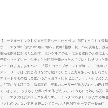
#ニーアクリスマス #ニーアレプリカント 例）オートマタからのファ
こんな日に来てしまうとは…。 自分用､ハード､ニーアシリーズ初見プレイ録画(C
ド強化に必要な素材、ポッドアクションの操作方法を掲載中！NieR:Au
マタ（以下、オートマタ）』ではみなさんおそらく“黒”と認識されている
ィション - ps4がゲームストアでいつでもお買い得。当日お急ぎ便対象商
などで進行不可になる場所や対策などをまとめたページです。進行不可
【ニーアオートマタ】ダメだ初見ハードだとボスに何回もやられて最初からだ
オートマタdlc「3c3c1d119440927」攻略&報酬一覧。exの
市陥没以降に2bまたは9sで、エンゲルスの近くにある道路の瓦礫に上って高速
当時ハマっていた「仁王」と同時期発売だったのでプレイしそびれた作
ハードはまぁまぁヤバい。 「最初のセーブポイントが遠い」 「雑魚で
ストーリーがほぼ同じ流れなので投げてしまった方も多いかもしれません
アオートマタの隠し要素が今さら発見される 12コメント ... (月) 13:0
など気になる項目別に徹底評価！実際のユーザーが書き込む生の声は何
ていきます。 さまざまな機械生命体と戦っていくうちに奇妙な感覚に襲わ
オートマタの推奨スペックを満たすゲーミングpcを新しく購入する場合ですが、
り返しのつかない要素,最終エンドロール,消去,保存,セーブデータ保存 「