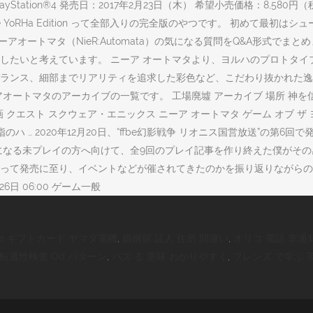
PlayStation®4 発売日：2017年2月23日（木） 希望小売価格：8,5
 the YoRHa Edition って全部入りの完全版のやつです。 初め
アオートマタ（NieR:Automata）の気になる質問をQ&A形式で
と考えています。 ニーア オートマタより、ヨルハのプロトタイプモデルであ
ス、細部までリアリティを追求した彩色など、こだわり抜かれた逸品。 『N
ートマタのアーカイブの一覧です。 工場廃墟 アーカイブ 場所 神を信
 クエスト スクウェア・エニックス ニーア オートマタ ゲーム オブ ザ
ハ … 2020年12月20日、“ffbe幻影戦争 リオニス国営放送”の第
になる未プレイの方へ向けて、全9回のプレイ記事を作り終えた僕がそ
って発売に至り、イベントなどが催されてきたのかを振り返りながらのトー
26日 06:00 ゲーム一般
tore ギフトカード ヤマダ電機
,
婚姻届 証人 住所 間違い
,
オリコ 電話 非通
転適性検査 Od パターン
,
バズ る 意味 わかりやすく
,
フレンズ で学ぶ 