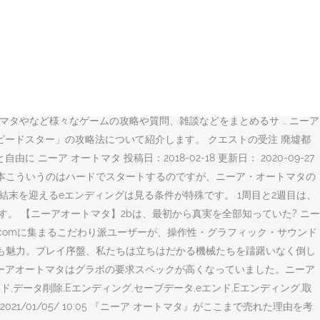
たことはありますか？？ #ニーアクリスマス #ニーアオートマタ 例）
RVED ニーアオートマタのポッドについて解説しています。ポッドの強化方法やポッ
ートマタ推奨スペックまとめ. 例えば2bの衣装について『ニーア オート
かかった黒な … ニーア オートマタ ゲーム オブ ザ ヨルハ エデ
ぐにご … NieR:Automata（ニーア オートマタ）攻略。 バグ
うな場所を事前に知っておこう。前兆、予兆：ゲームれぼりゅー速報
ートマタやなど様々なゲームの攻略や質問、雑談などをまとめるサ … ニーア
「スピードスター」の攻略法について紹介します。 クエストの受注 廃墟都
 オートマタ 投稿日：2018-02-18 更新日： 2020-09-27
基本こういうのはハードでスタートするのですが、ニーア・オートマタの
結末を迎えるeエンディングは見る条件が特殊です。 1周目と2週目は、
。 【ニーアオートマタ】2bは、最初から真実を全部知っていた? ニー
トマタを、価格.comに集まるこだわり派ユーザーが、操作性・グラフィック・サウンド
闘も魅力。プレイ序盤、私たちは立ちはだかる機械たちを躊躇いなく倒し
とニーアオートマタはグラボの要求スペックが高くなっていました。ニーア
ンド,データ削除,Eエンディング,セーブデータ,eエンド,Eエンディング,取
/01/05/ 10:05 『ニーア オートマタ』がここまで売れた理由を考