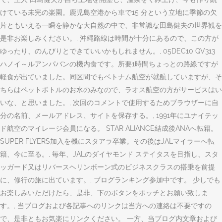
けている未完の楽園。鹿児島空港から車で15 分という立地に季節の欠
片ともいえる一瞬を静かな大自然の中で、非常識な田島健夫の世界観を
是非お楽しみください。, 沖縄路線は時間が十分にあるので、この方が
ゆったり、のんびりとできていいかもしれません。, 05DEC10 QV313
ハノイ～ルアンパバンの機内食です。所要1時間ちょっとの路線ですが
軽食が出ていました。同区間でもベトナム航空が就航していますが、そ
ちらはペットボトルのお水のみなので、ラオス航空の方がサービスはい
いな、と思いました。, 次回のコメントで使用するためブラウザーに自
分の名前、メールアドレス、サイトを保存する。, 1991年にユナイテッ
ド航空のマイレージ会員になる。 STAR ALIANCE結成後ANAへ転籍。
SUPER FLYERS加入を機にスタアラ卒業。その後はJALマイラーへ転
籍、今に至る。, 毎年、JALのダイヤモンド ステイタスを目指し、スタ
ッガード又はリバースヘリンボーン式のビジネスクラスの搭乗を前提
に、修行の旅に出ています。, ブログランキング参加中です。 少しでも
お楽しみいただけたら、是非、下のボタンをポッチとお願い致しま
す。, 当ブログおよび各記事へのリンクは当方への連絡は不要ですの
で、是非ともお気楽にリンクください。 一方、当ブログ内文章および