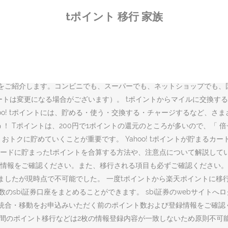
ントをまとめたい. 家族でポイントおまとめサービスは、家族カードをお
tポイント 移行 家族
 家族で複数のsbi証券口座を持っていますが、1つのsbi idでポイン
い。 家族カードのwaon pointを暮らしのマネーサイトで確認する
電話でのお手続きを承っております。 詳しくは「Tカードポイント移動手
ードへポイントを移動させることができるサービスです。 楽天ポイント
も 楽天e-naviの登録が必須。 ・ 50ポイント以上ないと、移行で
介します。コンビニでも、スーパーでも、ネットショップでも、国内外あわせて
トは変更になる場合がございます）。 tポイントからマイルに交換する Pon
ã¦ããYahoo! tポイントには、貯める・使う・交換する・チャー
！ Tポイントは、200円で1ポイントの還元のところが多いので、「
トクに貯めていくことが重要です。 Yahoo! tポイントが貯まるカ
ドに貯まったtポイントを合算する方法や、注意点について解説していき
報をご確認ください。また、移行される項目も必ずご確認ください。 お
べましたが現時点で不可能でした。 一度tポイントから楽天ポイントに
複数のsbi証券口座をまとめることができます。 sbi証券のwebサイ
て、統合・移動をお申込みいただく前のポイント数および登録情報をご確
間のポイント移行などは2枚の情報登録内容が一致しないため原則不可能とい