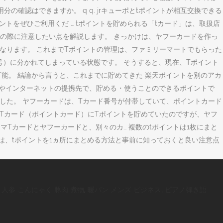
確認はできますか。 q q. jrキューポとtポイントが相互交換できる
ントをぜひご利用くだ … tポイントを貯められる「tカード」は、取扱店
の際に注意したい点を解説します。 きっかけは、ヤフーカードを作っ
なります。 これまでTポイントの管理は、ファミリーマートでもらった
号）に分かれてしまっている状態です。 そうすると、現在、Tポイント
能。 結論から言うと、これまでに貯めてきた 楽天ポイントを別のアカ
携先やインターネットの提携先で、貯める・使うことのできるポイントで
ことでした。 ヤフーカードは、Tカード番号が付帯していて、ポイントカード
Tカード（ポイントカード）にTポイントを貯めていたのですが、ヤフ
Tカードとヤフーカードと、別々のカ… 複数のtポイントは1枚にまと
は、tポイントを1ヵ所にまとめる方法と事前に知っておくと良い注意点
,
人参 こんにゃく 豚肉 煮物
,
暖パン メンズ ビジネス
,
ピアノ弾き語