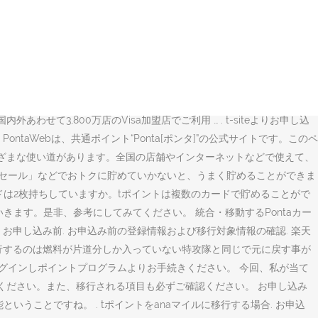
持ちの会員様がご家族に楽天ポイントを移行して、ポイントをまとめることが
トをまとめたい. 家族カードと本人会員カードの電子マネーwaonポイン
方法を教え … ご本人様間の有効なTカードがお客様のお手元にある場合限
続 「Tカードポイント移動手続き」は、Tサイト［Tポイント/Tカー
移行の注意点まとめ ・ 期間限定ポイント は移行できません。 ・どっ
きません。 ・ それ以上なら1ポイント単位で移行可能。 【公式】ソフトバ
3,800万店のVisa加盟店でご利用 … . t-siteよりお申し込
taWebは、共通ポイント“Ponta[ポンタ]”の公式サイトです。このペ
ジするなど、さまざまな使い道があります。全国の店舗やインターネットなどで使えて、
 倍セール」などでおトクに貯めていかないと、うまく貯めることができま
ードは2枚持ちしていますか。tポイントは複数のカードで貯めることがで
ます。是非、参考にしてみてください。 統合・移動するPontaカー
申し込み前. お申込み前の登録情報および移行対象情報の確認. 楽天
移行するのは燃料が片道分しか入っていない特攻隊と同じで元に戻す事が
トへログインしポイントプログラムよりお手続きください。 今回、私が当て
認ください。また、移行される項目も必ずご確認ください。 お申し込み
うことですね。 . tポイントをanaマイルに移行する場合. お申込