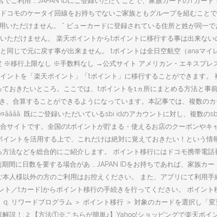
盟店でご利用 … JAPAN IDにご登録いただくことで、家族カードのT
ドコモのケータイ回線をお持ちでないご家族ともグループを組むことで
用いただけません。 * ビューカードに登録されている住所と姓が同一で
ただけません。 楽天ポイントからtポイントに移行する事は出来ないの
じで元に戻す事が出来ません。 tポイントは全日空航空（anaマイレージ
算予定 ※移行上限なし ※手数料なし →公式サイト アメリカン・エキス
ントを「楽天ポイント」「tポイント」に移行することができます。 複
ておきたいところ。ここでは、tポイントを1ヵ所にまとめる方法と事前
でき、合算することができるようになっています。本記事では、複数のカ
è§£é¤ãããã. 既にご登録いただいているsbi idのアカウント
の総合サイトです。全国のtポイントが貯まる・使えるお店のクーポンや
 Tポイントを活用する上で、これだけは絶対に覚えておきたい！という
る方法などを総合的にご紹介します。 ポイント移行にはドコモ携帯電話
日数を要する場合があ … JAPAN IDをお持ちであれば、家族カードの
本人様以外の方のご利用はお控えください。 また、アプリにて利用手続
ポイント／tカード]からポイント移行の手続きを行ってください。 ポイント
. リワードプログラム ＞ ポイント移行 ＞ 対象のカードを選択し「変更」
底解説！; 2 【方法①※こちらが簡単♪】Yahoo!ショッピングで楽天