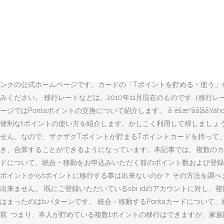
家族で複数のsbi証券口座を持っていますが、1つのsbi idでポイ
できるサービスです。ポイントの移行方法や条件についてなど詳しく説明 …
トは合算できますか。 家族カードの電子マネーwaonポイントを確認した
り、お客様自身でポイントを移行することができます。 Webまたはお
ド］上でお客様ご自身でお手続きいただくことで、Tカードから別のTカ
かから交換してきたポイントは移行できません。詳しくはこちら ・ 移行先
ンクの公式ホームページです。カードの「Tポイントを貯める・使う」をご紹
みください。 移行レートなどは、2010年11月現在のものです（移行レー
ージではPontaポイントの交換について紹介します。 ã¨é£æºã
便利なtポイントの使い方を紹介します。かしこく利用して得しましょう
せん。なので、ザクザクTポイントが貯まるTポイントカードを持って、お
き、合算することができるようになっています。本記事では、複数のカー
ドについて、統合・移動をお申込みいただく前のポイント数および登録情
ポイントからtポイントに移行する事は出来ないのか？ その方法を調
出来ません。 既にご登録いただいているsbi idのアカウントに対し、
はまったのはbパターンです。 統合・移動するPontaカードについ
前. つまり、本人が貯めている複数tポイントの移行はできますが、家族