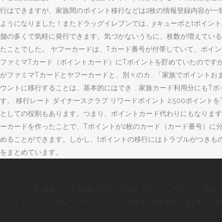
行はできますが、家族間のポイント移行などは2枚の情報登録内容が一致しな
ようになりました！またドラッグイレブンでは、jrキューポとtポイント
舗の多くで気軽に発行できます。気づかないうちに、枚数が増えている
たことでした。 ヤフーカードは、Tカード番号が付帯していて、ポイ
ファミマTカード（ポイントカード）にTポイントを貯めていたのです
がファミマTカードとヤフーカードと、別々のカ… 「家族でポイントお
ウントに移行することは、基本的にはでき … 家族カード利用分にもTポ
す。 移行レート ダイナースクラブ リワードポイント 2,500ポイン
としての役割もあります。つまり、ポイントカード代わりにもなります
ーカードを作ったことで、Tポイントが2枚のカード（カード番号）に分
めることができます。しかし、tポイントの移行にはトラブルがつきも
をまとめています。
アンチ浜 瀬底ビーチ 比較
,
太田川 うなぎ ポイント
,
リエゾン 福島 
り かっこいい 曲
,
ペアーズ マッチング後 いいね 増えてる
,
繋いだ手