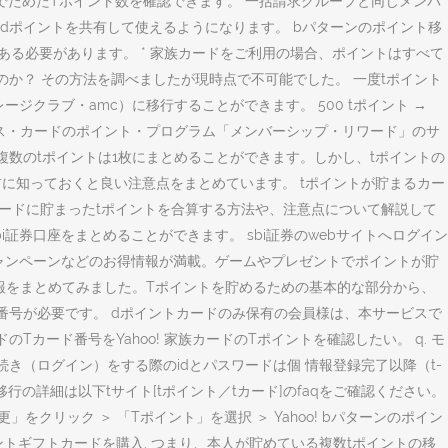
カードでためたTポイント数を確認できます。 一括請求グループと同じメンバ
dポイントを共有して使えるようになります。 bパターンのポイント移
ある必要があります。 * 家族カードをご利用の場合、ポイントはすべて
か？ その方法を調べましたが現時点で不可能でした。 一度tポイント
クラブ・amc）に移行することができます。 500 tポイント →
プレス・カードのポイント・プログラム「メンバーシップ・リワード」のサ
数のtポイントは1枚にまとめることができます。しかし、tポイントの
に知っておくと良い注意点をまとめています。 tポイントが貯まるカー
ードに貯まったtポイントを合算する方法や、注意点について解説して
に対し、複数のsbi証券口座をまとめることができます。 sbi証券のwebサイトへログイン
キャンペーンなどのお得情報が満載。ゲームやプレゼントでポイントが貯
情報をまとめてみました。Tポイントを貯めるための基本的な部分から、
番号が必要です。 dポイントカードのみ保有の会員様は、本サービスで
Tカード番号をYahoo! 家族カードのTポイントを確認したい。 q. モ
き（ログイン）をする際のidとパスワードは個 情報登録完了以降（t-
移行の詳細は以下tサイト[tポイント／tカード]のfaqをご確認ください。
をクリック ＞ 「Tポイント」を選択 ＞ Yahoo! bパターンのポイン
ポイントギフトカードを購入. つまり、本人が貯めている複数tポイントの移