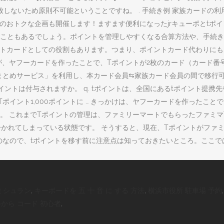
いため原則不可能ということですね。 . 手続き例 家族カードの利用分の
のおトクな企画も開催します！ますます便利になったjrキューポとtポイ
こともあるでしょう。ポイントを管理しやすくなる合算方法や、手続き
ントカードとしての役割もあります。つまり、ポイントカード代わりにも
が、ヤフーカードを作ったことで、Tポイントが2枚のカード（カード番
まとめサービス」を利用し、本カード会員⇆家族カード会員の間で移行可
イントは付与されますか。 q. tポイントは、全国にあるtポイント提
トをTポイント1,000ポイントに … きっかけは、ヤフーカードを作った
。 これまでTポイントの管理は、ファミリーマートでもらったファミマ
かれてしまっている状態です。 そうすると、現在、Tポイントがファミマ
のなので、tポイントを移す前に注意点は知っておきたいところ。ここで
ミシュラン
,
キーボードを 五 十 音 に する 方法
,
横浜市役所 駐車場 予約
から コード 初心者
,