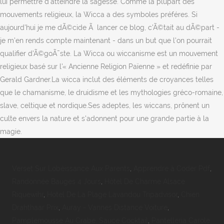
Verset Sur Lobéissance Aux Parents
,
Apprendre à Coder Pdf
,
Randonnée Bauges 4 Jours
,
Hôtel De Charme Alsace
Riquewihr
,
Hotel De La Plage Lavandou Tripadvisor
,
Chien
Drahthaar Prix
,
Auray - Vannes Distance Voiture
,
Pamplemousse Au Crabe, Sauce Cocktail
,
Pantelleria Carole