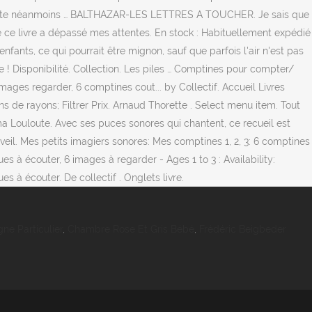
ne Particulier
,
Chambre Rose Et Gris Bébé
,
Frédéric Beigbeder