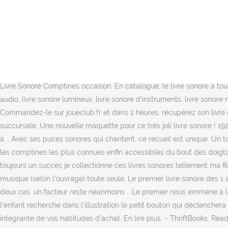
Les comptines préférées des enfants : Une souris verte ; Ainsi font, font, font ; Un grand cerf ; … Accueil; 6 mois à 2 ans; 3 à 5 ans; 6 à 8 ans; 9 à 11 ans; Blog … Voir plus d'idées sur le thème activités musicales, musical, éducation musicale. Jouet Enfant. Ces comptines et chansons... Lire la suite. Mes premières comptines - Volume 2 : Mes premiers livres sonores - Livre - Des incontournables de la culture enfantine : Pomme de reinette : Coccinelle, demoiselle : Un, deux, trois, nous irons au bois à écouter autant de fois que l'on veut grâce aux puces sonores ! Résumé. Ce livre tout-carton de 20x20cm rassemble les comptines … Prod. Une illustration évoquant l'atm. Les illustrations sont mignonnes et … Livre sonore – Mes Comptines EN SAVOIR PLUS Résumé. Les piles … ACTIVITES MUSICALES ET SONORES Collection de Mu Su. Thésée, Ariane et le Minotaure . Ajouter à ma pile à lire . 3.8 out of 5 stars 4. Autre tirage : 2007. £8.78. 15 résultats 5€ 63€ Vendeur. auteur. Edouard Manceau . Salsa ! £8.78. Alors voici quel modèle de pile utiliser pour les livres sonores : LR1130. Découvrez notre livre de comptine pour enfants sur Gallimard Jeunesse ! $20.84. Et cela, aussi bien du côté du neuf que des produits Livre Sonore Comptines occasion. En catalogue, le livre sonore à toucher, le livre comptine sonore, livre sonore animaux, livre sonore chansons, livre sonore comptines et jeux de doigts, le livre musical, livre audio, livre sonore lumineux, livre sonore d'instruments, livre sonore musique classique, livre sonore véhicule, livre sonore transport, livre sonore histoire et surtout des livres sonores pas cher ! Olivier Latyk . Commandez-le sur joueclub.fr et dans 2 heures, récupérez son livre dans votre JouéClub ! Ma fille elle n'est pas dérangée du tout, elle l'apprécie. Ajouter à ma liste de souhaits: Non disponible en succursale. Une nouvelle maquette pour ce très joli livre sonore ! 192 épingles • 25 abonnés. Free shipping . Dès la petite enfance, le son est l’un des premiers sens stimulés chez l’enfant et celui-ci participe à … Avec ses puces sonores qui chantent, ce recueil est unique. Un tout carton permettant d'écouter six comptines … Mon petit Chopin (Mes premiers livres sonores) by Émilie Collet. Appuyez sur la puce : les comptines les plus connues enfin accessibles du bout des doigts! Mon premier livre de comptines et chansons de Noël à écouter grâce à ses puces sonores ! Free shipping. Rated 4 de 5 de Anne par toujours un succès je collectionne ces livres sonores tellement ma fille (18 mois) les adore, depuis son plus jeune âge (6 mois), elle aime les images et surtout le fait de déclencher des sons ou de la musique (selon l'ouvrage) toute seule. Le premier livre sonore des 1 an de bébé !Avec ses puces sonores musicales, ce recueil est unique. La collection Livres Sonores au meilleur prix à la Fnac. Dans les deux cas, un facteur reste néanmoins … Le premier nous emmène à la découverte de Mozart et sensibilise bébé à la musique classique. Je le trouve parfait pour un premier livre sonore. Sur chaque page, l'enfant recherche dans l'illustration le petit bouton qui déclenchera la musique. De quoi nourrir vos convictions personnelles avec la référence Livre Sonore Comptine si la seconde main fait partie intégrante de vos habitudes d'achat. En lire plus. ~ ThriftBooks: Read More, Spend Less Mes premi res comptines (Sonores) by Delhoste, Marie Book The Fast Free Shipping. Des livres CD pour les yeux et les oreilles Avec cette sélection de livres sonores,