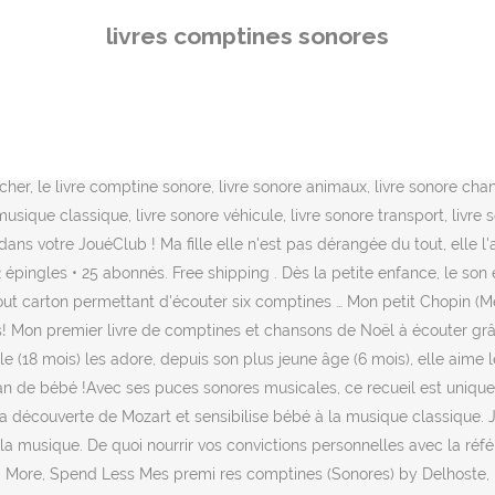
 de contes, comptines et d'éveil musical, vous avez de quoi en mettre plein les yeux et les oreilles de nos chers bambins. $16.15. Retrouvez notre liste de lecture, faite par nos libraires: des livres sonores : comptines, musiques et sons du monde à € Réinitialiser. 23.9€ Ajouter à ma sélection. elle peut en outre transporter le livre partout car il est léger. Mes deux livres sonores préférés de chez Gründ (et Logan est d’accord avec moi) sont Mon petit Mozart et Mes comptines de Noël. Et cela, aussi bien du côté du neuf que des produits Livre Sonore Comptine occasion. » ACCUEIL » LIVRES » JEUNESSE » ALBUMS » LIVRES POUR BÉB É. Agrandir. - France Loisirs, Abonnements, Achats, Actualités, Auteurs, Blu-Ray, Cadeaux, CD, Clubs, Coffrets, Loisirs … ISBN: 207057542X 9782070575428: OCLC Number: 758454442: Notes: La couv. Siam, au fil de l’eau . Pages may have considerable notes/highlighting. Dernières parutions ; Coffrets ; Pochettes d'autocollants … En juin, … nouveauté . Prononcez phonétiquement les lettres, touchez-les en relief et choisissez les objets que Balthazar va … classer. Voici le lien suivant pour acheter des piles de livres sonores pas chères. Livre sonore Eveillons nos tout-petits avec ces livres sonores : des mots, des sons, des images, de la musique... Une sélection Oxybul éveil et jeux. Mon premier livre de comptines d'animaux avec des puces sonores ! Ce livre fait partie de notre collection Mes petits imagiers sonores et est recommandé pour les jeunes de 1 à 3 ans. Quand les mots, les... Lire la suite Mes premières berceuses (Mes premiers livres sonores) by Rosalinde Bonnet. Type … Mes chansons du monde (Mes premiers livres sonores) by Séverine Cordier. Qu’ils revisitent les incontournables de la chanson française ou les comptines classiques, ou qu’ils proposent des créations originales et inédites, les livres sonores font partie de nos vies et de nos souvenirs d’enfance. 24.9€ Ajouter à ma sélection. C'est un excellent exercice pour stimuler la parole et la mémoire. Elle adore appuyer sur la puce musicale avec son mignon petit doigt et bouger son body comme personne en suivant le rythme de la musique.. Je trouve que les livres sonores sont géniaux pour une première approche de la musique tout comme les CD audios (je vous en parlerai prochainement car nous en avons … Fans de Harry Potter ; Filtrer. Les modèles compatibles pour un livre musical sont : AG10, LR54, 189, 389 et LR1130. Livres sonores (100) Autre catégories. En catalogue, le livre sonore à toucher, le livre comptine sonore, livre sonore animaux, livre sonore chansons, livre sonore comptines et jeux de doigts, le livre musical, livre audio, livre sonore lumineux, livre sonore d'instruments, livre sonore musique classique, livre sonore véhicule, livre sonore transport, livre sonore histoire et surtout des livres sonores pas cher ! Quantité . Ce livre est autant un imagier qu'un abécédaire, alliant l'amour des lettres au plaisir tactile. Aujourd'hui sur Rakuten, 115 Livre Sonore Comptines vous attendent au sein de notre rayon . Avec ce livre interactif, il emportera ses comptines préférées partout ! En … 17.5€ Ajouter … Mes animaux sauvages - Mes livres sonores à toucher. en revanche, je multiplie les achats de ces livres aussi du fait de … … Dès 18 mois, votre petit pourra appuyer sur les puces sonores en toute autonomie pour passer d’une chanson à une autre, ce qui développe des sensations auditives, visuelles et tactiles essentielles à son développement. 5.0 out of 5 stars 3. J
livres comptines sonores