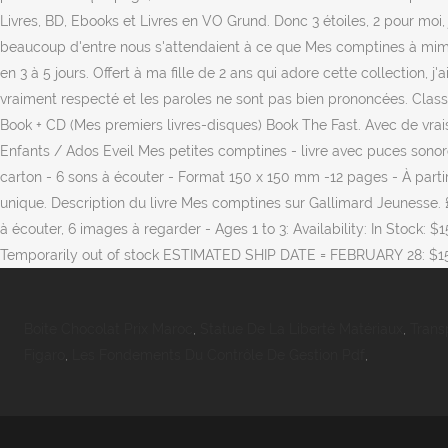
Boite Chocolat Prix Maroc
,
Statue De La Liberté Matériaux
,
Trans
Figaro
,
Les Fondements Du Contrôle De Gestion Pdf
,