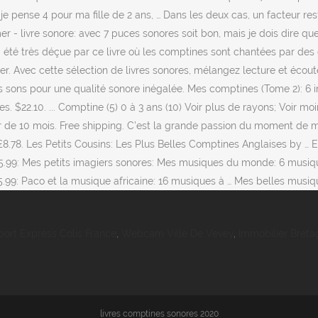
port Express Colis France
,
Webcam Ville De Vevey
,
Immobilier Bretag
livres comptines sonores 2020