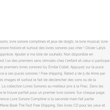
e passe habituellement du temps à rédiger des notes détaillées en lisant un livre mais, à un moment donné, j'ai ouvert Notes sur mon ordinateur … Mon premier livre de comptines et chansons de Noël à écouter grâce à ses puces sonores ! «Mes petits imagiers sonores», une collection de livres sonores tout en sons et en musique pour éveiller les tout-petits dès 6 mois. Donatien Mary . De quoi nourrir vos convictions personnelles avec la référence Livre Sonore Comptines si la seconde main fait partie intégrante de vos habitudes d'achat. Loisirs Enfants Art Jeunes Enfants Diy Enfant. Sur chaque page, l'enfant recherche dans l'illustration le petit bouton qui déclenchera la chanson mise en musique. Lire la suite. L’ASTUCE POUR LES PLUS PETITS. Une puce, une image, une comptine. Ce livre sonore des éditions Lito rassemble 7 comptines pour s'endormir, chantées par des enfants. 3.8 out of 5 stars 3. Jean-Michel Coblence . 14,95 $ Feuilleter. Ah les livres sonores ! Dites-le à l'éditeur : … Sur chaque page, l'enfant recherche dans l'illustration le petit bouton qui déclenchera la chanson mise en musique. Préparons Noël! Mes premières comptines (Mes premiers livres sonores) by Séverine Cordier. Une illustration évoquant l'atmosphère magique de l'hiver et de Noël accompagne chaque chanson. Avec de vrais sons pour une qualité sonore inégalée En lire plus. theme. porte en plus : "15 comptines pour les tout-petits." Mes plus belles berceuses pour s'endormir - Mes livres sonores (Mes livres à écouter) (French Edition) by Deloste, Marie Readable copy. J'ai la gorge serrée et je n'arrête pas d'y penser. Pour les tout-petits : le livre sonore, fondamental pour l’éveil. Mes premières comptines : 6 puces sonores COLLECTIF. Deux Coqs d'Or. Editeur. Livres sonores Gründ : Mon petit Mozart et Mes comptines de Noël. Bricolage Enfant Bricolage Et Loisirs … Qui dit été, dit fête de la musique. En lire plus . Avec ses puces sonores qui chantent, ce recueil est unique. Mes Comptines Tome 1 : 6 Images à Regarder, 6 Comptines à Écouter Livre Sonore - Dès 1 an: Amazon.fr: Fouquier, Elsa: Livres ... Une collection de livres sonores tout en sons et en musique pour éveiller les tout-petits dès un an. Thomas Jeunesse. Plus de 15 Livre enfant Livres Sonores en stock neuf ou d'occasion. Mes animaux sauvages - Mes livres sonores à toucher: Amazon.fr: Elena Brusi: Livres. Avec des voix d'enfants, illustré par Elsa Fouquier. Collection Mes petits imagiers sonores ... Un livre à puces pour découvrir les plus belles comptines des animaux! Les livres de Mes petits imagiers sonores . Mes comptines à mimer - livre sonore: avec 7 puces sonores: Amazon.fr: Petit, Véronique: Livres Choisir vos préférences en matière de cookies Nous utilisons des cookies et des outils similaires pour faciliter vos achats, fournir nos services, pour comprendre comment les clients utilisent nos services afin de pouvoir apporter des améliorations, et pour présenter des annonces. Aujo