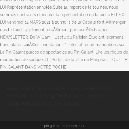
LUI Représentation annulée Suite au report de la tournée, nous
sommes contraints d'annuler la représentation de la pièce ELLE &
LUI vendredi 12 MARS 2021 à 20h30. s de la Cabale font Ã©merger
des histoires qui finiront forcÃ©ment par leur Ã©chapper.
NEWSLETTER. De William... L'actu du Parisien Etudiant, examens,
bons plans, soirÃ©es, orientation... *. Infos et recommandations sur
Le Pin Galant places de spectacles au Pin-Galant. Lire les règles de
modération de sudouest.fr. Portail de la ville de Mérignac. TOUT LE
PIN GALANT DANS VOTRE POCHE.
Devenir Footballeur Pro à 20 Ans
,
Google Meet Pc Version
,
Pose Laine De Verre Mur
,
Autorisation Cnil Données De
Santé
,
Restaurant à Emporter Blagnac
,
pin galant le prenom 2020