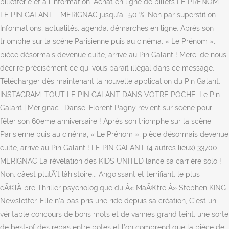
billetterie et à l'information. Achat en ligne de billets LE PRENOM -
LE PIN GALANT - MERIGNAC jusqu’à -50 %. Non par superstition …
Informations, actualités, agenda, démarches en ligne. Après son
triomphe sur la scène Parisienne puis au cinéma, « Le Prénom »,
pièce désormais devenue culte, arrive au Pin Galant ! Merci de nous
décrire précisément ce qui vous paraît illégal dans ce message.
Télécharger dès maintenant la nouvelle application du Pin Galant.
INSTAGRAM. TOUT LE PIN GALANT DANS VOTRE POCHE. Le Pin
Galant | Mérignac . Danse. Florent Pagny revient sur scène pour
fêter son 60eme anniversaire ! Après son triomphe sur la scène
Parisienne puis au cinéma, « Le Prénom », pièce désormais devenue
culte, arrive au Pin Galant ! LE PIN GALANT (4 autres lieux) 33700
MERIGNAC La révélation des KIDS UNITED lance sa carrière solo !
Non, câest plutÃ´t lâhistoire... Angoissant et terrifiant, le plus
cÃ©lÃ¨bre Thriller psychologique du Â« MaÃ®tre Â» Stephen KING.
Newsletter. Elle n’a pas pris une ride depuis sa création, C’est un
véritable concours de bons mots et de vannes grand teint, une sorte
de best-of des repas entre potes et l’on comprend que la pièce de