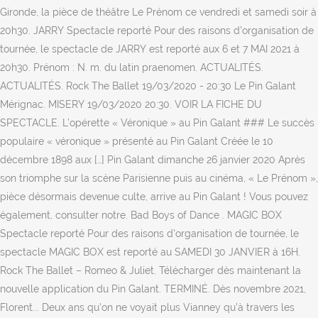
Gironde, la pièce de théâtre Le Prénom ce vendredi et samedi soir à
20h30. JARRY Spectacle reporté Pour des raisons d'organisation de
tournée, le spectacle de JARRY est reporté aux 6 et 7 MAI 2021 à
20h30. Prénom : N. m. du latin praenomen. ACTUALITÉS.
ACTUALITÉS. Rock The Ballet 19/03/2020 - 20:30 Le Pin Galant
Mérignac. MISERY 19/03/2020 20:30. VOIR LA FICHE DU
SPECTACLE. L’opérette « Véronique » au Pin Galant ### Le succès
populaire « véronique » présenté au Pin Galant Créée le 10
décembre 1898 aux […] Pin Galant dimanche 26 janvier 2020 Après
son triomphe sur la scène Parisienne puis au cinéma, « Le Prénom »,
pièce désormais devenue culte, arrive au Pin Galant ! Vous pouvez
également, consulter notre. Bad Boys of Dance . MAGIC BOX
Spectacle reporté Pour des raisons d'organisation de tournée, le
spectacle MAGIC BOX est reporté au SAMEDI 30 JANVIER à 16H.
Rock The Ballet – Romeo & Juliet. Télécharger dès maintenant la
nouvelle application du Pin Galant. TERMINÉ. Dès novembre 2021,
Florent... Deux ans qu'on ne voyait plus Vianney qu’à travers les