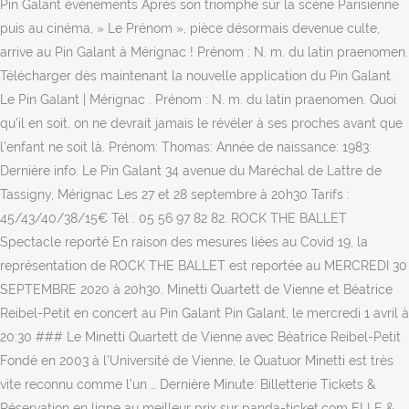
Pin Galant événements Après son triomphe sur la scène Parisienne
puis au cinéma, » Le Prénom », pièce désormais devenue culte,
arrive au Pin Galant à Mérignac ! Prénom : N. m. du latin praenomen.
Télécharger dès maintenant la nouvelle application du Pin Galant.
Le Pin Galant | Mérignac . Prénom : N. m. du latin praenomen. Quoi
qu’il en soit, on ne devrait jamais le révéler à ses proches avant que
l’enfant ne soit là. Prénom: Thomas: Année de naissance: 1983:
Dernière info. Le Pin Galant 34 avenue du Maréchal de Lattre de
Tassigny, Mérignac Les 27 et 28 septembre à 20h30 Tarifs :
45/43/40/38/15€ Tél : 05 56 97 82 82. ROCK THE BALLET
Spectacle reporté En raison des mesures liées au Covid 19, la
représentation de ROCK THE BALLET est reportée au MERCREDI 30
SEPTEMBRE 2020 à 20h30. Minetti Quartett de Vienne et Béatrice
Reibel-Petit en concert au Pin Galant Pin Galant, le mercredi 1 avril à
20:30 ### Le Minetti Quartett de Vienne avec Béatrice Reibel-Petit
Fondé en 2003 à l’Université de Vienne, le Quatuor Minetti est très
vite reconnu comme l’un … Dernière Minute: Billetterie Tickets &
Réservation en ligne au meilleur prix sur panda-ticket.com ELLE &