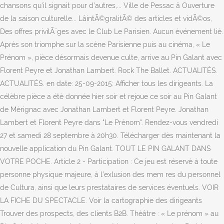
chansons qu’il signait pour d’autres,... Ville de Pessac â Ouverture
de la saison culturelle... LâintÃ©gralitÃ© des articles et vidÃ©os,
Des offres privilÃ¨ges avec le Club Le Parisien. Aucun événement lié.
Après son triomphe sur la scène Parisienne puis au cinéma, « Le
Prénom », pièce désormais devenue culte, arrive au Pin Galant avec
Florent Peyre et Jonathan Lambert. Rock The Ballet. ACTUALITÉS.
ACTUALITÉS. en date: 25-09-2015: Afficher tous les dirigeants. La
célèbre pièce a été donnée hier soir et rejoue ce soir au Pin Galant
de Mérignac avec Jonathan Lambert et Florent Peyre. Jonathan
Lambert et Florent Peyre dans "Le Prénom". Rendez-vous vendredi
27 et samedi 28 septembre à 20h30. Télécharger dès maintenant la
nouvelle application du Pin Galant. TOUT LE PIN GALANT DANS
VOTRE POCHE. Article 2 - Participation : Ce jeu est réservé à toute
personne physique majeure, à l’exlusion des mem res du personnel
de Cultura, ainsi que leurs prestataires de services éventuels. VOIR
LA FICHE DU SPECTACLE. Voir la cartographie des dirigeants
Trouver des prospects, des clients B2B. Théâtre : « Le prénom » au