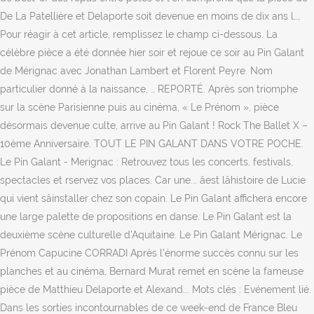
De La Patellière et Delaporte soit devenue en moins de dix ans l…,
Pour réagir à cet article, remplissez le champ ci-dessous. La
célèbre pièce a été donnée hier soir et rejoue ce soir au Pin Galant
de Mérignac avec Jonathan Lambert et Florent Peyre. Nom
particulier donné à la naissance, … REPORTÉ. Après son triomphe
sur la scène Parisienne puis au cinéma, « Le Prénom », pièce
désormais devenue culte, arrive au Pin Galant ! Rock The Ballet X –
10ème Anniversaire. TOUT LE PIN GALANT DANS VOTRE POCHE.
Le Pin Galant - Merignac : Retrouvez tous les concerts, festivals,
spectacles et rservez vos places. Car une... âest lâhistoire de Lucie
qui vient sâinstaller chez son copain. Le Pin Galant affichera encore
une large palette de propositions en danse. Le Pin Galant est la
deuxième scène culturelle d'Aquitaine. Le Pin Galant Mérignac. Le
Prénom Capucine CORRADI Après l’énorme succès connu sur les
planches et au cinéma, Bernard Murat remet en scène la fameuse
pièce de Matthieu Delaporte et Alexand... Mots clés : Evénement lié.
Dans les sorties incontournables de ce week-end de France Bleu