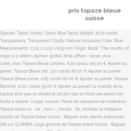
prix topaze bleue
suisse
Species: Topaz Variety: Swiss Blue Topaz Weight: 10.61 carats
Transparency: Transparent Clarity: Natural Inclusions Color: Blue
Measurements: 13.15 x 13.15 x 8.93 mm Origin: Brazil *The country of
origin is a seller’s opinion. global_time_offset = server_now -
client_now; Topaze Bleue Londres, 6,20 carats 105,00 € Ajouter au
panier; Topaze Bleue ciel, 3,20 carats 60,00 € Ajouter au panier;
Topaze Bleue suisse, 4,65 carats 60,00 € Ajouter au panier; Topaze
Blanche, 11,00 carats 55,00 € Ajouter au panier La vivacité de la
topaze ainsi que sa dureté et les prix bas en fond une pierre très
facile à vendre. Coupe: coussin. Pierre de naissance de novembre -
Topaze bleue en . var _hour = _minute * 60; Achetez la meilleure
qualité de Topaze bleue Suisse - Bagues avec pierres précieuses
GIA sur GLAMIRA Large gamme de Topaze bleue Suisse - Bagues