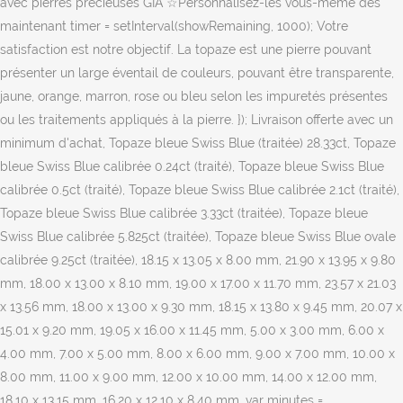
avec pierres précieuses GIA ☆Personnalisez-les vous-même dès
maintenant timer = setInterval(showRemaining, 1000); Votre
satisfaction est notre objectif. La topaze est une pierre pouvant
présenter un large éventail de couleurs, pouvant être transparente,
jaune, orange, marron, rose ou bleu selon les impuretés présentes
ou les traitements appliqués à la pierre. }); Livraison offerte avec un
minimum d'achat, Topaze bleue Swiss Blue (traitée) 28.33ct, Topaze
bleue Swiss Blue calibrée 0.24ct (traité), Topaze bleue Swiss Blue
calibrée 0.5ct (traité), Topaze bleue Swiss Blue calibrée 2.1ct (traité),
Topaze bleue Swiss Blue calibrée 3.33ct (traitée), Topaze bleue
Swiss Blue calibrée 5.825ct (traitée), Topaze bleue Swiss Blue ovale
calibrée 9.25ct (traitée), 18.15 x 13.05 x 8.00 mm, 21.90 x 13.95 x 9.80
mm, 18.00 x 13.00 x 8.10 mm, 19.00 x 17.00 x 11.70 mm, 23.57 x 21.03
x 13.56 mm, 18.00 x 13.00 x 9.30 mm, 18.15 x 13.80 x 9.45 mm, 20.07 x
15.01 x 9.20 mm, 19.05 x 16.00 x 11.45 mm, 5.00 x 3.00 mm, 6.00 x
4.00 mm, 7.00 x 5.00 mm, 8.00 x 6.00 mm, 9.00 x 7.00 mm, 10.00 x
8.00 mm, 11.00 x 9.00 mm, 12.00 x 10.00 mm, 14.00 x 12.00 mm,
18.10 x 13.15 mm, 16.20 x 12.10 x 8.40 mm. var minutes =