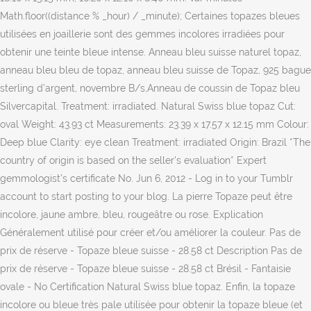
Math.floor((distance % _hour) / _minute); Certaines topazes bleues
utilisées en joaillerie sont des gemmes incolores irradiées pour
obtenir une teinte bleue intense. Anneau bleu suisse naturel topaz,
anneau bleu bleu de topaz, anneau bleu suisse de Topaz, 925 bague
sterling d’argent, novembre B/s,Anneau de coussin de Topaz bleu
Silvercapital. Treatment: irradiated. Natural Swiss blue topaz Cut:
oval Weight: 43.93 ct Measurements: 23.39 x 17.57 x 12.15 mm Colour:
Deep blue Clarity: eye clean Treatment: irradiated Origin: Brazil *The
country of origin is based on the seller's evaluation* Expert
gemmologist's certificate No. Jun 6, 2012 - Log in to your Tumblr
account to start posting to your blog. La pierre Topaze peut être
incolore, jaune ambre, bleu, rougeâtre ou rose. Explication
Généralement utilisé pour créer et/ou améliorer la couleur. Pas de
prix de réserve - Topaze bleue suisse - 28.58 ct Description Pas de
prix de réserve - Topaze bleue suisse - 28.58 ct Brésil - Fantaisie
ovale - No Certification Natural Swiss blue topaz. Enfin, la topaze
incolore ou bleue très pale utilisée pour obtenir la topaze bleue (et