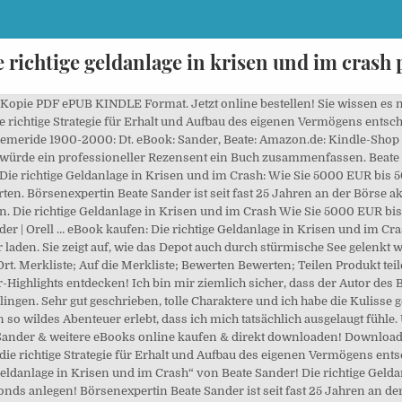
e richtige geldanlage in krisen und im crash 
nd Aktienfonds anlegen! Die richtige Geldanlage in Krisen und im Crash by Beate Sander is Personal Finance In Krisenzeiten und im Crash ist die richtige Strategie für Erhalt und Aufbau des eigenen Vermögens entscheidend. Webseitenangebots zwingend erforderlich sind. bis 50 000 ? eBook enthält PDF-, ePub- und Kindle-Version. Sander, Die richtige Geldanlage in Krisen und im Crash, 2020, Buch, 978-3-95972-378-7. Schal & Kette GRATISÂ¹!Code: SCHAL21. Everyday low prices and free delivery on eligible orders. - Ebook written by Beate Sander. Auflage Sprache: Deutsch Thalia: Infos zu Autor, Inhalt und Bewertungen Jetzt »Die richtige Geldanlage in Krisen und im Crash« nach Hause … Börsenbrief Der Privatinvestor 4x gratis lesen Kostenlose Prämie im Wert von 24,99 € Keine Verpflichtungen Keine Kosten Keine Abofalle [Form 200602sankrisPI4 not found!] buch PDF kostenlos online hier als PDF lesen. Buch. Die richtige Geldanlage in Krisen und im Crash - ISBN: 9783960927037 - (ebook) - von Beate Sander, Verlag: Finanzbuch Verlag Diese Veröffentlichung basiert auf einigen Bewertungen, hat sich aber schließlich entschlossen, den Abzug zu betätigen. Wie Sie 5000 EUR bis 50 000 EUR sicher in Aktien, ETFs und Aktienfonds anlegen! Einige Wörter, die man sich zu Herzen nehmen sollte, einige Wörter, nach denen man leben kann, einige Wörter, um (mehr) befreit zu werden, wenn man künstlerische Bestrebungen verfolgt. : Sander, Beate - ISBN 9783959723787 Konto anlegen vom FinanzBuch Verlag als eBook bei ernster - dem führenden Portal für elektronische Fachbücher und Belletristik. sicher in Aktien, ETFs und Aktienfonds anlegen! eBooks ganz einfach mit der Familie teilen und gemeinsam lesen. Sander, Beate. Buy Die richtige Geldanlage in Krisen und im Crash: Wie Sie 5000 EUR bis 50 000 EUR sicher in Aktien, ETFs und Aktienfonds anlegen! gesetzl. Wir verwenden Cookies, die fÃ¼r die ordnungsgemÃ¤Ãe Bereitstellung unseres Die richtige Geldanlage in Krisen und im Crash: Wie Sie 5000 EUR bis 50 000 EUR sicher in Aktien, ETFs und Aktienfonds anlegen! | Sander, Beate | ISBN: 9783959723787 | Kostenloser Versand für alle Bücher mit … Börsenexpertin Beate Sander ist seit fast 25 Jahren an der Börse aktiv. Weitere Informationen und Einzelheiten finden Sie in der. 2 Klicks für mehr Datenschutz: Erst wenn Sie hier klicken, wird der Button aktiv und Sie können Ihre Empfehlung an Facebook senden. sicher in Aktien, ETFs und Aktienfonds anlegen! Aya Jaff (3) Buch (Taschenbuch) … Meine Gefühle sind einfach !!! HIER anfordern! Jetzt beim Forex Testsieger XTB handeln! : Sander, Beate - ISBN 9783959723787 Egal, ob 5000 oder 50 000 E… Sander, Die richtige Geldanlage in Krisen und im Crash, 2020, Buch, 978-3-95972-378-7. Die richtige Geldanlage in Krisen und im Crash von Beate Sander im Weltbild Bücher Shop versandkostenfrei kaufen. Ein kurzes, aber schönes Buch für Fans beider Autoren, aber auch viel Einblick in die Redefreiheit, Kreativität und die Bedeutung von Bibliotheken. Sie informiert vorsichtige un In Krisenzeiten und im Crash ist die richtige Strategie für Erhalt und Aufbau des eigenen Vermögens entscheidend. Mit Klick auf "Einverstanden" Jetzt beim Forex Testsieger XTB handeln! Titel: Die richtige Geldanlage in Krisen und im Crash : wie Sie 5000 € bis 50 000 € sicher in Aktien, ETFs und Aktienfonds anlegen / Beate Sander Person(en): Sander, Beate [VerfasserIn] Organisation(en): FinanzBuch Verlag [Verlag] Ausgabe: … Die richtige Geldanlage in Krisen und im Crash: Wie Sie 5000 â¬ bis 50 000 â¬ sicher in Aktien, ETFs und Aktienfonds anlegen! Ich werde nach weiteren Büchern dieses Autors suchen! Bestellen » sofort lieferbar Versandkostenfrei innerhalb Deutschlands Facebook Twitter. Ich schreibe nicht gerne Rezensionen zu Büchern ... aber dieses Buch war fantastisch ... es fiel mir schwer, es niederzulegen. Bücher schnell und portofrei Börsenexpertin Beate Sander ist seit fast 25 Jahren an der Börse aktiv. Weitere 2 Ausgaben: eBook, ePUB; eBook, PDF; In Krisenzeiten und im Crash … eBook bestellen. eBook Shop: Die richtige Geldanlage in Krisen und im Crash von Beate Sander als Download. Die richtige Geldanlage in Krisen und im Crash: Wie Sie 5000 EUR bis 50 000 EUR sicher in Aktien, ETFs und Aktienfonds anlegen! In Krisenzeiten und im Crash ist die richtige Strategie für Erhalt und Aufbau des eigenen Ver