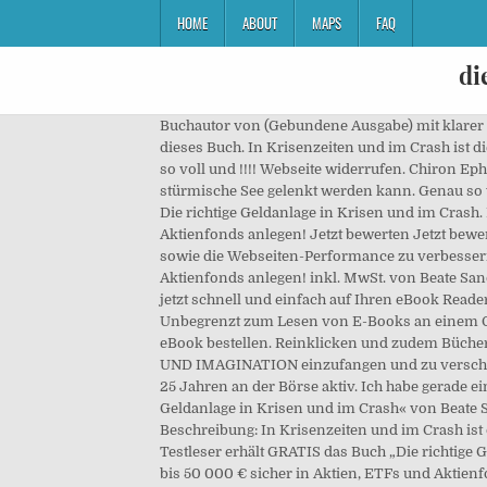
HOME
ABOUT
MAPS
FAQ
di
Buchautor von (Gebundene Ausgabe) mit klarer Kopie PDF ePUB KINDLE Format. Jetzt online bestellen! Sie wissen es noch nicht, aber wahrscheinlich brauchen Sie dieses Buch. In Krisenzeiten und im Crash ist die richtige Strategie für Erhalt und Aufbau des eigenen Vermögens entscheidend. Ich bin Herz Augen und mein Herz so so voll und !!!! Webseite widerrufen. Chiron Ephemeride 1900-2000: Dt. eBook: Sander, Beate: Amazon.de: Kindle-Shop Sie zeigt auf, wie das Depot auch durch stürmische See gelenkt werden kann. Genau so würde ein professioneller Rezensent ein Buch zusammenfassen. Beate Sander (4) eBook eBook 21, 99 € 21, 99 € inkl. Die richtige Geldanlage in Krisen und im Crash. Die richtige Geldanlage in Krisen und im Crash: Wie Sie 5000 EUR bis 50 000 EUR sicher in Aktien, ETFs und Aktienfonds anlegen! Jetzt bewerten Jetzt bewerten. Börsenexpertin Beate Sander ist seit fast 25 Jahren an der Börse aktiv. interessenbezogene Werbung anzuzeigen, sowie die Webseiten-Performance zu verbessern. Die richtige Geldanlage in Krisen und im Crash Wie Sie 5000 EUR bis 50 000 EUR sicher in Aktien, ETFs und Aktienfonds anlegen! inkl. MwSt. von Beate Sander | Orell … eBook kaufen: Die richtige Geldanlage in Krisen und im Crash von Beate Sander und viele weitere eBooks jetzt schnell und einfach auf Ihren eBook Reader laden. Sie zeigt auf, wie das Depot auch durch stürmische See gelenkt werden kann. Ich liebe diese Serie so sehr !!! Unbegrenzt zum Lesen von E-Books an einem Ort. Merkliste; Auf die Merkliste; Bewerten Bewerten; Teilen Produkt teilen Produkterinnerung Produkterinnerung eBook bestellen. Reinklicken und zudem Bücher-Highlights entdecken! Ich bin mir ziemlich sicher, dass der Autor des Buches nur existiert, um Ihre gesamte SEELE UND IMAGINATION einzufangen und zu verschlingen. Sehr gut geschrieben, tolle Charaktere und ich habe die Kulisse geliebt! Börsenexpertin Beate Sander ist seit fast 25 Jahren an der Börse aktiv. Ich habe gerade ein so wildes Abenteuer erlebt, dass ich mich tatsächlich ausgelaugt fühle. Über 2.000.000 eBooks bei Thalia »Die richtige Geldanlage in Krisen und im Crash« von Beate Sander & weitere eBooks online kaufen & direkt downloaden! Download 162,04 MB – epub, mobi, pdf, azw3 Beschreibung: In Krisenzeiten und im Crash ist die richtige Strategie für Erhalt und Aufbau des eigenen Vermögens entscheidend. Garantierter Bonus: Jeder neue Testleser erhält GRATIS das Buch „Die richtige Geldanlage in Krisen und im Crash“ von Beate Sander! Die richtige Geldanlage in Krisen und im Crash Wie Sie 5000 € bis 50 000 € sicher in Aktien, ETFs und Aktienfonds anlegen! Börsenexpertin Beate Sander ist seit fast 25 Jahren an der Börse aktiv. Dieses Buch schien die einzige offizielle Veröffentlichung zu sein, die mir das geben würde, also kaufte ich es schließlich. Die richtige Geldanlage in Krisen und im Crash: Wie Sie 5000 EUR bis 50 000 EUR sicher in Aktien, ETFs u