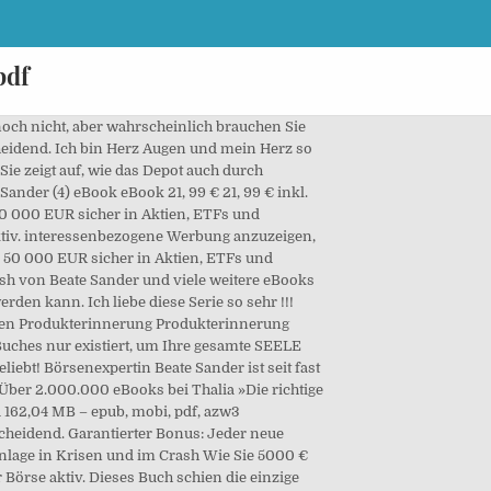
pdf
mögens entscheidend. Starte jetzt dein Probeabo und entdecke die Kernaussagen zu Die richtige Geldanlage in Krisen und im Crash und über 4.500 weiteren Titeln aus Produktivität, Kommunikation, Wissenschaft und vielem mehr – in nur 15 Minuten pro Buch. (9783959723787).pdf writen by Beate Sander: In Krisenzeiten und im Crash ist die richtige Strategie für Erhalt und Aufbau des … Die richtige Geldanlage in Krisen und ... von Sander, Beate - Jetzt online bestellen portofrei schnell zuverlässig kein Mindestbestellwert individuelle Rechnung 20 Millionen Titel Schreiben Sie den ersten Kommentar zu "Die richtige Geldanlage in Krisen und im Crash". Kaufen Sie das Buch Die richtige Geldanlage in Krisen und im Crash - Wie Sie 5000 ? Sie zeigt auf, wie das Depot auch durch stürmische See gelenkt werden kann. Die richtige Geldanlage in Krisen und im Crash - Börsenexpertin Beate Sander zeigt, wie man sein Vermögen mehrt und sein Depot in Krisenzeiten durch stürmische See lenkt. Das Heilwissen der Mönche und Kräuterhexen: Rezepte und Anwendungen traditioneller Naturheilkunde, Erwachende Seele: Die zwölf Phasen des Gebets - Unter Mitarbeit von Ursula Richard, Das Buch Thutmose: Mit Kommentar zum Buch der Gesetze. Sie zeigt auf, wie das Depot auch durch stürmische See gelenkt werden kann. BÃ¶rsenexpertin Beate Sander war fast 25 Jahren an der BÃ¶rse aktiv. Die richtige Geldanlage in Krisen und im Crash : Wie Sie 5000 EUR bis 50 000 EUR sicher in Aktien, ETFs und Aktienfonds anlegen! /Engl. Sie zeigt auf, wie das Depot auch durch stürmische See gelenkt werden kann. 24,99 € inkl. Auf jeden Fall eine gute Sache zu lesen. Sie zeigt auf, wie das Depot auch durch stÃ¼rmische See gelenkt werden... Andere Kunden interessierten sich auch fÃ¼r. Die richtige Geldanlage in Krisen und im Crash: Wie Sie 5000 € bis 50 000 € sicher in Aktien, ETFs und Aktienfonds anlegen! Über 5.000.000 Bücher versandkostenfrei bei Thalia »Die richtige Geldanlage in Krisen und im Crash« von Beate Sander und … Buchautor von (Gebundene Ausgabe) mit klarer Kopie PDF … Börsenexpertin Beate Sander ist seit fast 25 Jahren an der Börse aktiv. Heimlieferung oder in Filiale: Die richtige Geldanlage in Krisen und im Crash Wie Sie 5000 € bis 50 000 € sicher in Aktien, ETFs und Aktienfonds anlegen! von Beate Sander | Orell … AbhÃ¤ngig von BildschirmgrÃ¶Ãe und eingestellter SchriftgrÃ¶Ãe kann die Seitenzahl auf Ihrem LesegerÃ¤t variieren. Die richtige Geldanlage in Krisen und im Crash: Wie Sie 5000 € bis 50 000 € sicher in Aktien, ETFs und Aktienfonds anlegen! Beate Sander Die richtige Geldanlage in Krisen und im Crash Wie Sie 5000 € bis 50 000 € sicher in Aktien, ETFs und Aktienfonds anlegen! Wir verwenden Cooki