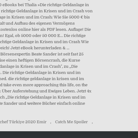
chef Türkiye 2020 Emir
,
Catch Me Spoiler
,