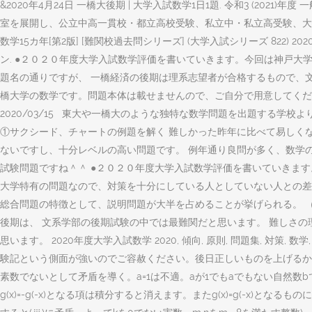
&2020年4月24日 一橋大後期 | 大学入試数学1日1題. 令和3 (2
室を展開し、公立中高一貫校・都立高校受験、私立中・私立高受験、大学受験
数学15カ年[第2版] [難関校過去問シリーズ] (大学入試シリーズ 822) 2
ン. ●２０２０年度大学入試数学評価を書いていきます。今回は神戸大学(理系)【後期】で 
題名の通りですが、 一橋経済の後期は理系志望者が合格するもので、
橋大学の数学です。問題本体は載せませんので、ご自分で用意してください。 .
2020/03/15 東大や一橋大のような独特な数学問題を出題する
①サクシード、チャートの例題を解く 難しかった昨年に比べて易しく
ないですし、十分レベルの高い問題です。 例年通り良問が多く、数学
試験問題ですね＾＾ ●２０２０年度大学入試数学評価を書いていきます。今
大学特有の問題なので、対策を十分にしている人としていない人との差
総合問題の特徴として、説明問題が大半を占めることが挙げられる。 （
後期は、 文系学部の後期試験の中では最難関だと思います。 難しさの
思います。 2020年度大学入試数学 2020, 傾向, 原則, 問題集, 対策
験記という側面が強いのでご容赦ください。後日正しいものを上げるかもしれません。, t^
素数でないとして矛盾を導く。a=1は不適。aが1でもaでもない自然数bで割り切れるとし
g(x)=-g(-x)となる項は積分すると消えます。またg(x)=g(-x)となるものについて