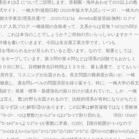
【東向島通信＃131】についてご説明します。首都圏・海外あわせて200以上の教
一橋大学(後期日程) (2020年版大学入試シリーズ) ... 一橋大の
京(理系共通)で ... 2020/03/14 Ameba新規登録(無料) ログイ
能人ブログ 人気ブログ. 一橋後期の合格者って、文系からは皆無？(id:5171883)
。 これは本当のことでしょうか？ご存知の方いらっしゃいますか？ 一
学評価を書いていきます。今回は名古屋工業大学です。いつも ...
用紙を埋められるかが見られていると思います。なので、順番としては、
さをキープしています。第３問や第４問などは理系の試験でもおかしく
２０分に対し、目標解答合計時間は１２５分。 量も適量で、とてもいい
題、自由英作文、リスニングが出題される。長文問題の難易度が高いが、一橋
徹底し、過去問レベルの問題演習を繰り返そう。特に、一橋大学の長文
績で」発展・標準・基礎強化の振り分けが成されていた。しか … 一橋
とは言え、 数3分野も出題されるので、比較的理系が有利になりがちだと
 私の数学力が足りず誤った解答(③)があります。この記事は解答速報ではなく受験体
2)+……+1)は整数だから2^a-1は2^b-1で割り切れる。 (8分), (2)aが
-1≠2^a-1より2^a-1が素数に矛盾。(13分), 【積分範囲が-1~1なので
4/5)c^2+(1/3)b^2}/(18c^2+b^2), ③f(x)=0の解がx=0のみと