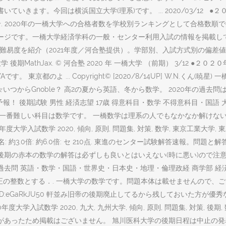
評価を書いていきます。今回は横浜国立大学(理系)です。 ... 2020/03
答例 お知らせ. 2020年の一橋大学への合格者数を学校別ランキングとして
試ページです。一橋大学経済学科の一般・センター利用入試の情報を掲載
／入試難易度を紹介（2021年度／河合塾提供）。学部別、入試方式別の
後期MathJax. © 河合塾 2020 年 一橋大学 （前期） 3/12
 東京都のよ ... Copyright© [2020/8/14UP] W.N.くん
☆いつからGnoble？ 高2の夏から英語、冬から数学。 2020年の過
期試験 男性 経済志望 17歳 得意科目・数学 不得意科目・国語 大阪府 2020
で一番難しい科目は数学です。 一橋数学は理系の人でもなかなか解けな
学入試数学 2020, 傾向, 原則, 問題集, 対策, 数学, 東京工業大学
 約3.0倍: 約6.0倍: セ 210点. 東進のセンター試験解答速報。
橋後期の赤本の数学の解答は必ずしも良いとはいえない(時に悪い)ので注
学過去問 英語・数学・国語・世界史・日本史・地理・倫理政経 商学部 経
b を正の整数とする．. 一橋大学の数学です。問題本体は載せませんので、ご自分で
54:18.60 ID:eGaRkJU50 軒並み旧帝の後期廃止してるから残して
 2020年度大学入試数学 2020, 九大, 九州大学, 傾向, 原則, 問題集, 対策
があったため掲載はございません。 旭川医科大学の後期日程は中止の発表