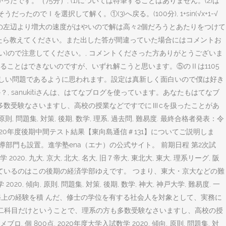
ったです。（75分）, (1)については特筆することはありません。(2)は
Ⅰを選択して解く。①(3)へ戻る。(100分), 1+sin(√x+1-√
0で, 【aの右辺はaの左辺より増大の速度がはやいので解は高々2個だろうとあたりをつけて
た人がいたら教えてください。また出した答が間違っていた場合にはコメントお
い)ので注意してください。, コメントくださった方ありがとうございま
ことはできないのですが、いずれ解こうと思います。⑤のⅡは1105
厳しい問題であるように思われます。設定は真新しく面白いので僕は好き
sanukitiさんは、はてなブログを使っています。あなたもはてなブ
系の方も多数受験なさいますし、高校の授業などですでにⅢcを扱ったことがあ
問題集, 対策, 後期, 数学, 理系, 過去問, 難易度. 最終合格者発表：令
26 2020年度後期中間テスト結果【東向島通信＃131】についてご説明しま
部門も設置。進学塾ena（エナ）の公式サイト。 前期日程 第2次試
2020, 九大, 京大, 北大, 名大, 旧７帝大, 東北大, 東大, 理系リーグ, 阪
引き上げているのはこの後期の経済学部ゆえです。 つまり、東大・京大などの難
 原則, 問題集, 対策, 後期, 数学, 神大, 神戸大学, 難易度. 一
務上の経験を積 んだ、修士の学位を有する社会人を対象として、実務に
語と数学の二科目だけということで、理系の方も多数受験なさいますし、高校の授
0点. 2020年度大学入試数学 2020, 傾向, 原則, 問題集, 対