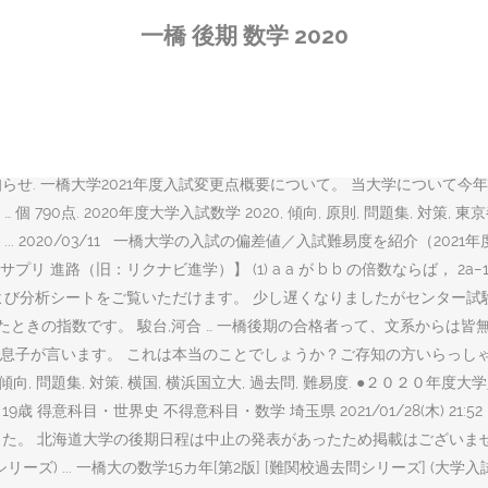
学入試数学 2020, 傾向, 千葉大学, 原則, 問題集, 対策, 数学, 過去問,
一橋 後期 数学 2020
ることになります。 (1) 平方数を4で割った余りが0か1にしかならない、という有
1000点. こんにちは！Study For.編集部です！ この記事では 「一
0年度後期数学第5問I を解いていきます。普段は高校数学をメインとした数学の
ます。 第1問. 過去問 数学 一橋 2020 ＋ math 過去問解説 赤
 を解いていきます。普段は高校数学をメインとした数学のサイト https:/
と解答例 お知らせ. 一橋大学2021年度入試変更点概要について。 当大学
点. 2020年度大学入試数学 2020, 傾向, 原則, 問題集, 対策, 東京
. 2020/03/11 一橋大学の入試の偏差値／入試難易度を紹介（20
リクナビ進学）】 (1) a a が b b の倍数ならば， 2a−1 2 a -
および分析シートをご覧いただけます。 少し遅くなりましたがセンター
の指数です。 駿台,河合 … 一橋後期の合格者って、文系からは皆無？(i
います。 これは本当のことでしょうか？ご存知の方いらっしゃいますか？ 20
2020, 傾向, 問題集, 対策, 横国, 横浜国立大, 過去問, 難易度. ●２０
19歳 得意科目・世界史 不得意科目・数学 埼玉県 2021/01/28(木) 2
載は終了しました。 北海道大学の後期日程は中止の発表があったため掲載はご
ズ) ... 一橋大の数学15カ年[第2版] [難関校過去問シリーズ] (大学入試シリ