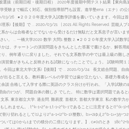
021)年度 一般選抜（前期日程・後期日程）. 2020年度後期中間テスト結果
まで幅広く対応。個別指導部門も設置。進学塾ena（エナ）の公式サイト。 
020/03/26 ●２０２０年度大学入試数学評価を書いていきます。今回は首都大学東
... 2020/03/21 | 2021 All Rights Reserved. 芸
文系からは合格者などでないから受けるだけ無駄だと文系息子が言います
.. 一橋大学2020 数学 大問1 整数 2. ●２０２０年度大学入試数
学校よりかは、チャートンの演習問題をきちんとした答案で書けるか、解答
なり、例年通りに戻りました。それでも文系数学の中では最上級の難し
の演習量がきちんと反映される試験になったことでしょう。 試験時間１
回は東北大学(文系)【後期】で ... 2020/03/24 長文総合問
が出ると言える。教科書レベルの学習では歯が立たない。基礎力養成を
余談:合格して入学する際に英語のクラス分けが行われ、「入学試験の成
理由の1つが、 問題自体の難しさ でした。 特に数学は選択問題である
, 数学, 文系, 東京都立大学, 過去問, 難易度, 首都大, 首都大学東京.
k-1=2^a-1,t-1=2^b-1であることに注意すると(t^(k-1)+t^(k-
て(1)より2^a-1=(2^b-1)(整数)。b>=2ゆえ2^b-1>=3かつ2^b
は0から1までの積分の二倍になります。】, c≠0のとき 18c^2+b^2>0ゆえk>={(