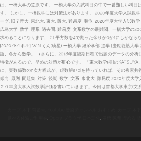
は。一橋大学の笠原です。 一橋大学の入試科目の中で一番難しい科目
す。 しかし、一橋数学には対策法があります。 2020年度大学入試数学 2020, 
ーグ, 旧７帝大, 東北大, 東大, 阪大, 難易度, 順位. 2020年度大学入試数学 20
広島大学, 数学, 理系, 過去問, 難易度. 文系数学の最難関、一橋大学の2006
求めることになります。 (1) 平方数を4で割った余りが0か1にしかならない、
[2020/8/14UP] W.N.くん(暁星) 一橋大学 経済学部 進学 [
語、冬から数学。 （さらに、2018年度後期日程で出題のデータの分
特徴があるので、早めの対策が肝心です。 「東大数学9割のKATSUYA」によ
に、実数係数のn次方程式が、虚数解a+biを持っていれば、その複素共役a-biも解
傾向, 原則, 問題集, 対策, 後期, 数学, 文系, 東北大, 難易度 20
２０年度大学入試数学評価を書いていきます。今回は首都大学東京(文系)です。 
カープ 木下 背番号
,
Youtube 音楽チャンネル おすすめ
,
カープ 木下
選べる体験ご利用券
,
Opera ブラウザ 日本語化
,
浴槽 隙間 埋める 