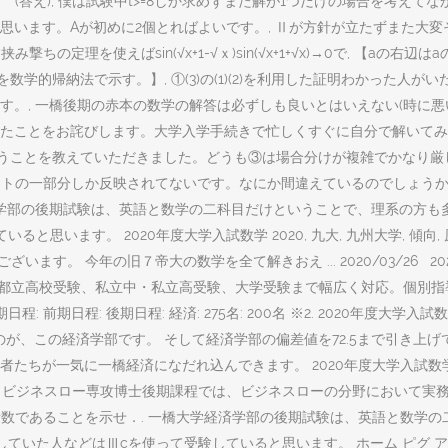
 (答え), 僕は試験中t>=8しか求めずまた解が1つだけの場合を考えてなか
す。Aが初めに2個とればよいです。, Ⅱが方針が立たずまた大変そうだったので
inl=<1より挟み撃ちの定理を使えばsin(√x+1-√ｘ)sin(√x+1+√x)→
ことを数学的帰納法で示す。】, ①(3)の(1)(2)を利用した証明わかっ
。, 一橋後期の赤本の数学の解答は必ずしも良いとはいえない(時に悪
たことをお詫びします。大学入学手続きで忙しくすぐに自分で解いてみる
ろうことを教えていただきました。どうも③は場合分けが複雑でかなり
トの一部分しか反映されてないです。なにか間違えているのでしょうか？, 
g 一橋大学経済学部の後期試験は、英語と数学の二科目だけということで、理
す。 2020年度大学入試数学 2020, 九大, 九州大学, 傾向, 原則, 
がとうございます。 今年の旧７帝大の数学を全て解きおえ ... 2020/03/
都立高校受験、私立中・私立高受験、大学受験まで幅広く対応。個別指導
: 前期日程: 後期日程: 経済: 275名: 200名 ※2. 2020年度大学入試数学 
一後期があるのが、この経済学部です。 そして経済学部の偏差値を72.5まで
に一橋経済になだれ込んできます。 2020年度大学入試数学 2020, 傾向,
項 ビジネスロー専攻博士後期課程では、ビジネスローの分野において実
ば， a a は素数であることを示せ．. 一橋大学経済学部の後期試験は、英
どはⅢcを使って受験していると思います。 ホーム ピグ アメブロ. 個 80