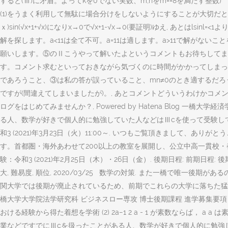
すると(ⅲ)に矛盾。よってkを0でない実数、m,nをm=
=8を満たす整数)
(1)をうまく利用して無駄に場合分けをしないようにすることが大切だと思いま
ｘ)sin(√x+1+√x)になりx→0で√x+1-√x→0(要証明)ゆえ, あとはls
解を探します。a<11は全て不可。a=11は適します。a>11で解がない
願いします。⑤のⅡこうやって解いたよというコメントもお待ちしてます
す。コメント求むといっておきながら気づくのに時間がかかってしまっ
であろうこと、③は私の答が誤っていること、mn≠0のとき適するだ
ですが(間違えてしまいましたが)。, あとコメントどういうわけかコメン
ログをはじめてみませんか？, Powered by Hatena Blo
る人、数学が好きで個人的に勉強していた人などはⅢcを使って受験していると思いま
和3 (2021)年3月23日（火）11:00～. いつもご覧頂きまして、あり
す。首都圏・海外あわせて200以上の教室を展開し、公立中高一貫校・
験：令和3 (2021)年2月25日（木）・26日（金）. 後期日程: 前期日程: 後期日程
大, 難易度, 順位, 2020/03/25 数学の対策. また一橋で唯
関大学では後期が廃止されているため、前期でこれらの大学に落ちた猛者たちが一気
橋大学大学院法学研究科 ビジネスロー専攻 博士後期課程 進学募集要
おける経験から得た着想を学術 (2) 2a−1 2 a - 1 が素数なら
業などですでにⅢcを扱ったことがある人、数学が好きで個人的に勉強していた人な