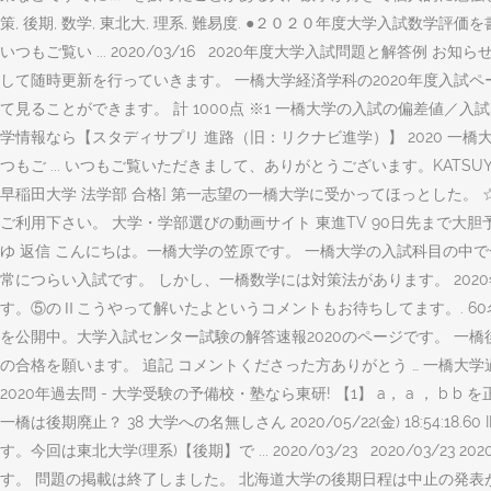
策, 後期, 数学, 東北大, 理系, 難易度. ●２０２０年度大学入試数学
いつもご覧い ... 2020/03/16 2020年度大学入試問題と解
して随時更新を行っていきます。 一橋大学経済学科の2020年度入
て見ることができます。 計 1000点 ※1 一橋大学の入試の偏差値
学情報なら【スタディサプリ 進路（旧：リクナビ進学）】 2020 一橋大学 
つもご ... いつもご覧いただきまして、ありがとうございます。KATSUYAです。
早稲田大学 法学部 合格] 第一志望の一橋大学に受かってほっとした。 
ご利用下さい。 大学・学部選びの動画サイト 東進TV 90日先まで大胆予報！ 後
ゆ 返信 こんにちは。一橋大学の笠原です。 一橋大学の入試科目の中
常につらい入試です。 しかし、一橋数学には対策法があります。 2020年度大
す。⑤のⅡこうやって解いたよというコメントもお待ちしてます。. 60名:
を公開中。大学入試センター試験の解答速報2020のページです。 一
の合格を願います。 追記 コメントくださった方ありがとう … 一橋大
2020年過去問 - 大学受験の予備校・塾なら東研! 【1】 a， a ， b 
一橋は後期廃止？ 38 大学への名無しさん 2020/05/22(金) 18:
す。今回は東北大学(理系)【後期】で ... 2020/03/23 2020/03/23
す。 問題の掲載は終了しました。 北海道大学の後期日程は中止の発表