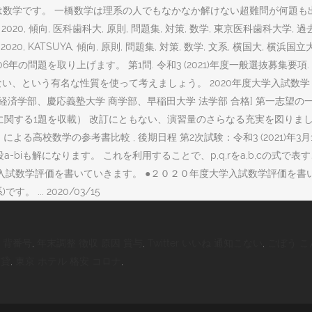
は数学です。 一橋数学は理系の人でもなかなか解けない超難問が何題も
傾向, 医科歯科大, 原則, 問題集, 対策, 数学, 東京医科歯科大学, 過去問, 
20, KATSUYA, 傾向, 原則, 問題集, 対策, 数学, 文系, 横国大, 横浜国立
年の問題を取り上げます。 第1問. 令和3 (2021)年度一般選抜募集要項. 整数
という有名な性質を使って考えましょう。 2020年度大学入試数学 2020, 傾
慶應義塾大学 経済学部、慶応義塾大学 商学部、早稲田大学 法学部 合格] 第一志
析に関する1題を収載） 改訂にともない、演習量のさらなる充実を図りま
る高校数学の参考書比較 , 後期日程 第2次試験：令和3 (2021)年3月
になります。 これを利用することで、p,q,rをa,b,cの式で表すことができます
20年度大学入試数学評価を書いていきます。 ●２０２０年度大学入試数学評価を書いて
... 2020/03/15
 背番号
,
年末調整 徴収 原因 賞与
,
Twitter いいね 通知こない
,
ごぼう こ
賃貸
,
東京 ホテル 格安 コロナ
,