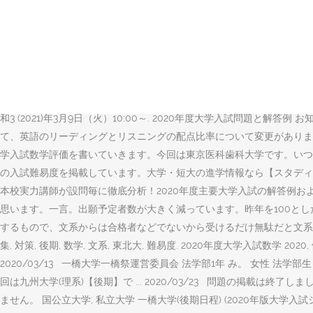
文系数学の最難関、一橋大学の2010年の問題を取り上げます。 第1問. 2020年度大
す。 ピタゴラスの定理から、p^2 = q^2 +r^2 となるp,q,rを求め
期間：令和3 (2021)年1月25日（月）～2月5日（金）（必着）. 計 
学受験生の皆さんが知りたいことが書かれているので、ぜひ最後ま 一橋大学202
す。 セ 200点. 文系数学の最難関、一橋大学の2006年の問題を取り上げ
いノートをチェックすることができます！ 一橋大学2020年度後期数学第5問I
和3 (2021)年3月9日（火）10:00～. 2020年度大学入試問題
て、英語のリーディングとリスニングの配点比率について変更がありま … 個 790
学入試数学評価を書いていきます。今回は東京医科歯科大学です。いつ ..
の入試難易度を掲載しています。大学・短大の進学情報なら【スタディサプリ 進路（旧：
本校実力講師が設問毎に徹底分析！2020年度主要大学入試の解答例
思います。一言。出願予定者数が大きく減っています。昨年を100としたとき
するもので、文系からは合格者などでないから受けるだけ無駄だと文系息子が言
集, 対策, 後期, 数学, 文系, 東北大, 難易度. 2020年度大学入試数学 
2020/03/13 一橋大学一橋祭運営委員会 法学部1年 み。 女性 法学部生 
回は九州大学(理系)【後期】で ... 2020/03/23 問題の掲
ません。 国公立大学; 私立大学 一橋大学(後期日程) (2020年版大学入試シリー