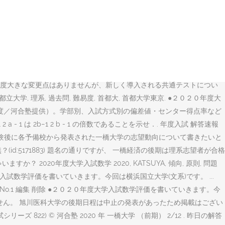
 難易度. © 河合塾 2020 年 一橋大学 （前期） 1/12 . 整数問題で
名な性質を使って考えましょう。 a + 1) を満たす a a を求めよ．. 出願
橋大学の過去問・解答・解説を無料で手に入れる方法を知りたい」 といった一橋大
サイト https://math.nakaken88.com を更新していま
本 青本 このノートが参考になったら、著者をフォローをしませんか？ 気軽に新し
/math.nakaken88.com を更新しています。 最終合格者発表：令
について今年度大きな変更点はありませんが、新しく導入される共通テストについ
都立大学, 理系, 過去問, 難易度, 首都大, 首都大学東京. ●２０２０年度大
21年度／河合塾提供）。学部別、入試方式別の偏差値・センター得点率など
 1 は 2b−1 2 b - 1 の倍数であることを示せ．. 年度入試 解答速報
試験後に各予備校から発表された一橋大学の志望動向について書きたいと
d:5171883) 題名の通りですが、 一橋経済の後期は理系志望者が合格
20年度大学入試数学 2020, KATSUYA, 傾向, 原則, 問題
２０年度大学入試数学評価を書いていきます。今回は横浜国立大学(文系)です。 ...
1:52 No.1 編集 削除 ●２０２０年度大学入試数学評価を書いていきます。今
ざいません。 旭川医科大学の後期日程は中止の発表があったため掲載はござい
ーズ 822) © 河合塾 2020 年 一橋大学 （前期） 2/12 . 昨日の解答