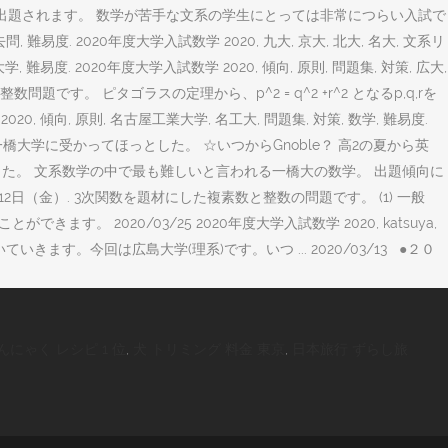
出題されます。 数学が苦手な文系の学生にとっては非常につらい入試で
難易度. 2020年度大学入試数学 2020, 九大, 京大, 北大, 名大, 文系リ
大学, 難易度. 2020年度大学入試数学 2020, 傾向, 原則, 問題集, 対策, 広大,
問題です。 ピタゴラスの定理から、p^2 = q^2 +r^2 となるp,q,rを
向, 原則, 名古屋工業大学, 名工大, 問題集, 対策, 数学, 難易度.
望の一橋大学に受かってほっとした。 ☆いつからGnoble？ 高2の夏から英
した。 文系数学の中で最も難しいと言われる一橋大の数学。 出題傾向に
12日（金）. 3次関数を題材にした複素数と整数の問題です。 (1) 一般
。 2020/03/25 2020年度大学入試数学 2020, katsuya,
いきます。今回は広島大学(理系)です。いつ ... 2020/03/13 ●２０
んにゃく レシピ 1 位
,
犬 トリミング 料金 東京
,
日本旅行 ずらし旅